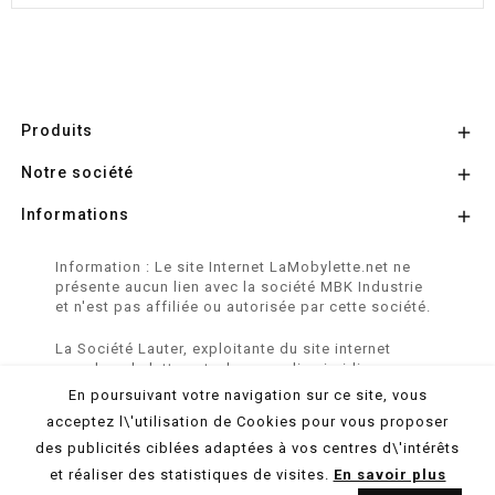
Produits

Notre société

Informations

Information : Le site Internet LaMobylette.net ne
présente aucun lien avec la société MBK Industrie
et n'est pas affiliée ou autorisée par cette société.
La Société Lauter, exploitante du site internet
www.lamobylette.net, n'a aucun lien juridique,
commercial ou capitalistique avec la société
En poursuivant votre navigation sur ce site, vous
SINBAR - Groupe Easybike - propriétaire des
acceptez l\'utilisation de Cookies pour vous proposer
marques SOLEX, VELOSOLEX, SOLEXINE et E-
des publicités ciblées adaptées à vos centres d\'intérêts
SOLEX.
et réaliser des statistiques de visites.
En savoir plus
© 2026 LaMobylette.Net - Réalisation :
ProduNet Informatique