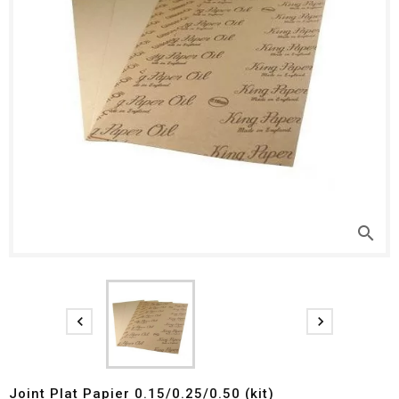
search


Joint Plat Papier 0.15/0.25/0.50 (kit)