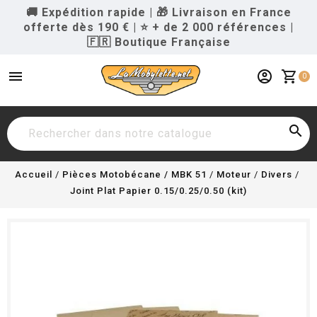
🚚 Expédition rapide
|
🎁 Livraison en France
offerte dès 190 €
|
⭐ + de 2 000 références
|
🇫🇷 Boutique Française
menu
account_circle
shopping_cart
0

Accueil
Pièces Motobécane / MBK 51
Moteur
Divers
Joint Plat Papier 0.15/0.25/0.50 (kit)