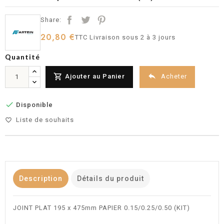
Share:
20,80 €
TTC
Livraison sous 2 à 3 jours
Quantité


Acheter
Ajouter au Panier

Disponible
Liste de souhaits
favorite_border
Description
Détails du produit
JOINT PLAT 195 x 475mm PAPIER 0.15/0.25/0.50 (KIT)