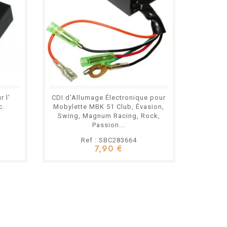
 l'
CDI d'Allumage Électronique pour
Pack C
c.
Mobylette MBK 51 Club, Évasion,
Ø15 mm
Swing, Magnum Racing, Rock,
Passion...
Ref : SBC283664
7,90 €