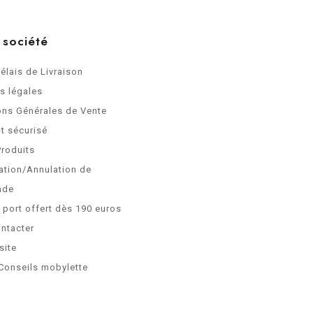
 société
Délais de Livraison
s légales
ons Générales de Vente
t sécurisé
Produits
ation/Annulation de
nde
e port offert dès 190 euros
ntacter
site
Conseils mobylette