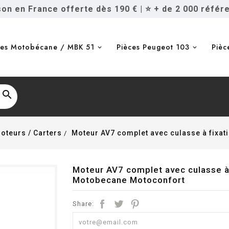
ison en France offerte dès 190 €
|
⭐ + de 2 000 référ
ces Motobécane / MBK 51
Pièces Peugeot 103
Pièc

oteurs / Carters
Moteur AV7 complet avec culasse à fixa
Moteur AV7 complet avec culasse à 
Motobecane Motoconfort
Share: