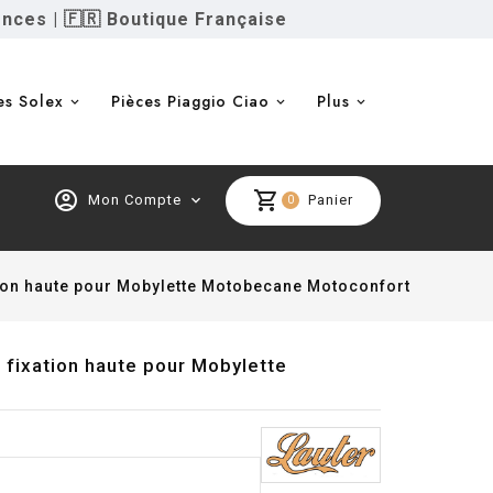
ences
|
🇫🇷 Boutique Française
es Solex
Pièces Piaggio Ciao
Plus
account_circle
shopping_cart
Mon Compte
expand_more
Panier
0
tion haute pour Mobylette Motobecane Motoconfort
fixation haute pour Mobylette