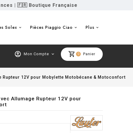
ences
|
🇫🇷 Boutique Française
es Solex
Pièces Piaggio Ciao
Plus
account_circle
shopping_cart
Mon Compte
expand_more
Panier
0
e Rupteur 12V pour Mobylette Motobécane & Motoconfort
avec Allumage Rupteur 12V pour
ort