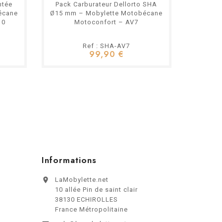
ntée
Pack Carburateur Dellorto SHA
écane
Ø15 mm – Mobylette Motobécane
10
Motoconfort – AV7
Ref : SHA-AV7
99,90 €
Informations

LaMobylette.net
10 allée Pin de saint clair
38130 ECHIROLLES
France Métropolitaine