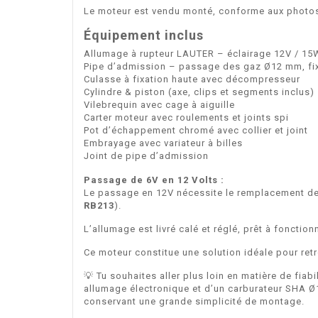
Le moteur est vendu monté, conforme aux photos, 
Équipement inclus
Allumage à rupteur LAUTER – éclairage 12V / 15
Pipe d’admission – passage des gaz Ø12 mm, fi
Culasse à fixation haute avec décompresseur
Cylindre & piston (axe, clips et segments inclus)
Vilebrequin avec cage à aiguille
Carter moteur avec roulements et joints spi
Pot d’échappement chromé avec collier et joint
Embrayage avec variateur à billes
Joint de pipe d’admission
Passage de 6V en 12 Volts :
Le passage en 12V nécessite le remplacement de
RB213
).
L’allumage est livré calé et réglé, prêt à foncti
Ce moteur constitue une solution idéale pour ret
💡 Tu souhaites aller plus loin en matière de fia
allumage électronique et d’un carburateur SHA Ø15
conservant une grande simplicité de montage.