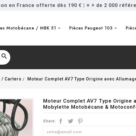
ison en France offerte dès 190 €
|
⭐ + de 2 000 référ
ces Motobécane / MBK 51
Pièces Peugeot 103
Pièc

 / Carters
Moteur Complet AV7 Type Origine avec Allumag
Moteur Complet AV7 Type Origine 
Mobylette Motobécane & Motoconf
Share: