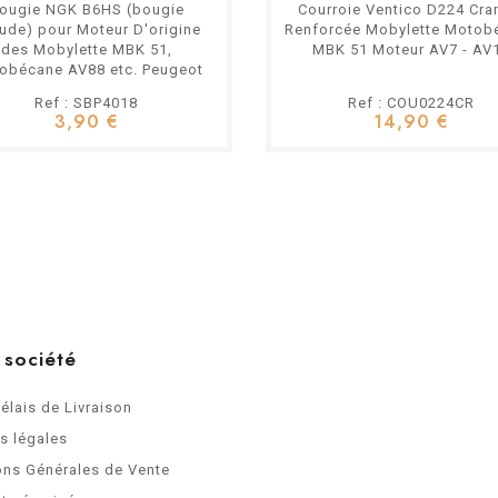
ougie NGK B6HS (bougie
Courroie Ventico D224 Cra
ude) pour Moteur D'origine
Renforcée Mobylette Motob
des Mobylette MBK 51,
MBK 51 Moteur AV7 - AV
obécane AV88 etc. Peugeot
103 101 102 BB
Ref : SBP4018
Ref : COU0224CR
3,90 €
14,90 €
 société
Délais de Livraison
s légales
ons Générales de Vente