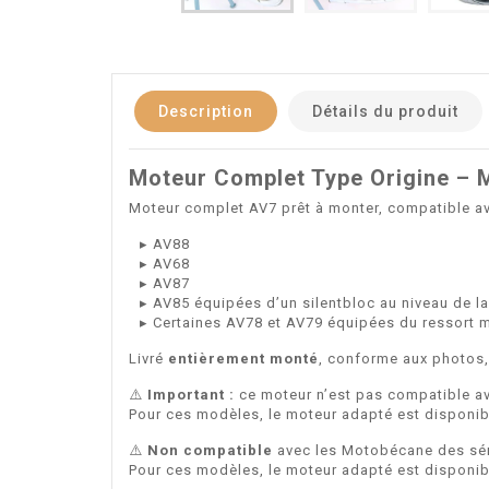
Description
Détails du produit
Moteur Complet Type Origine – 
Moteur complet AV7 prêt à monter, compatible a
▸ AV88
▸ AV68
▸ AV87
▸ AV85 équipées d’un silentbloc au niveau de l
▸ Certaines AV78 et AV79 équipées du ressort 
Livré
entièrement monté
, conforme aux photos,
⚠️
Important :
ce moteur n’est pas compatible av
Pour ces modèles, le moteur adapté est disponib
⚠️
Non compatible
avec les Motobécane des séri
Pour ces modèles, le moteur adapté est disponib