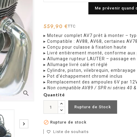
Me prévenir quand 
559,90 €
TTC
▸ Moteur complet AV7 prêt à monter – typ
▸ Compatible : AV88, AV68, certaines AV7
▸ Conçu pour culasse à fixation haute
▸ Livré entièrement monté, conforme aux
▸ Allumage rupteur LAUTER – passage en
▸ Allumage livré calé et réglé
▸ Cylindre, piston, vilebrequin, embrayage
▸ Pot d’échappement chromé inclus
▸ Remplacement des ampoules 6V par 12V
▸ Non compatible AV89 / SPR ni séries 40 &
search
Quantité
Rupture de Stock

Rupture de stock

Liste de souhaits
favorite_border