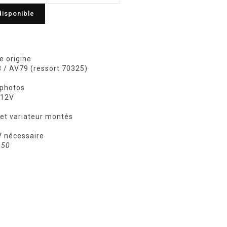
disponible
e origine
8 / AV79 (ressort 70325)
 photos
 12V
 et variateur montés
 nécessaire
 50