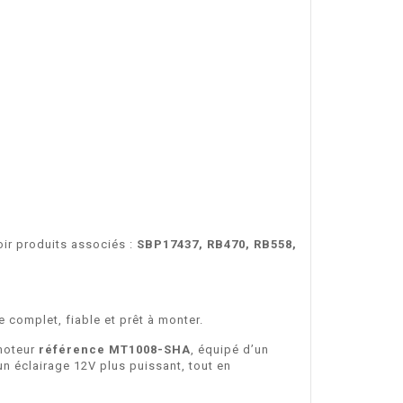
ir produits associés :
SBP17437,
RB470
,
RB558
,
 complet, fiable et prêt à monter.
 moteur
référence MT1008-SHA
, équipé d’un
un éclairage 12V plus puissant, tout en