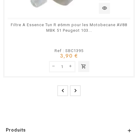
visibility
Filtre A Essence Tun R ø6mm pour les Motobecane AV88
MBK 51 Peugeot 103...
Ref : SBC1395
3,90 €
shopping_cart


Produits
