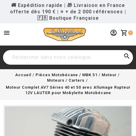
🚚 Expédition rapide
|
🎁 Livraison en France
offerte dès 190 €
|
⭐ + de 2 000 références
|
🇫🇷 Boutique Française
menu
account_circle
shopping_cart
0

Accueil
Pièces Motobécane / MBK 51
Moteur
Moteurs / Carters
Moteur Complet AV7 Séries 40 et 50 avec Allumage Rupteur
12V LAUTER pour Mobylette Motobécane