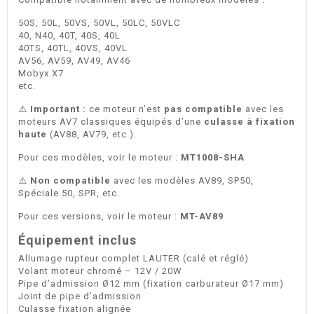
50S, 50L, 50VS, 50VL, 50LC, 50VLC
40, N40, 40T, 40S, 40L
40TS, 40TL, 40VS, 40VL
AV56, AV59, AV49, AV46
Mobyx X7
etc.
⚠️
Important :
ce moteur n’est
pas compatible
avec les
moteurs AV7 classiques équipés d’une
culasse à fixation
haute
(AV88, AV79, etc.).
Pour ces modèles, voir le moteur :
MT1008-SHA
⚠️
Non compatible
avec les modèles AV89, SP50,
Spéciale 50, SPR, etc.
Pour ces versions, voir le moteur :
MT-AV89
Équipement inclus
Allumage rupteur complet LAUTER (calé et réglé)
Volant moteur chromé – 12V / 20W
Pipe d’admission Ø12 mm (fixation carburateur Ø17 mm)
Joint de pipe d’admission
Culasse fixation alignée