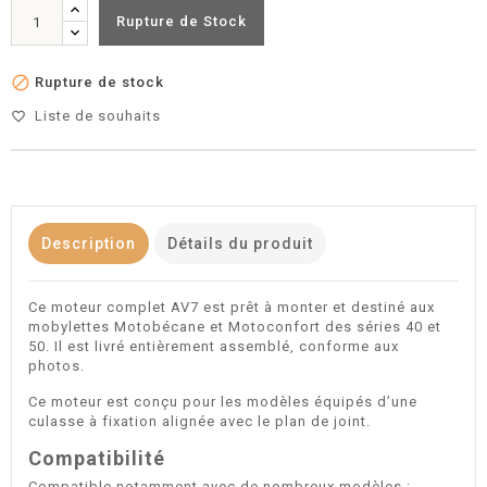
Rupture de Stock

Rupture de stock
Liste de souhaits
favorite_border
Description
Détails du produit
Ce moteur complet AV7 est prêt à monter et destiné aux
mobylettes Motobécane et Motoconfort des séries 40 et
50. Il est livré entièrement assemblé, conforme aux
photos.
Ce moteur est conçu pour les modèles équipés d’une
culasse à fixation alignée avec le plan de joint.
Compatibilité
Compatible notamment avec de nombreux modèles :