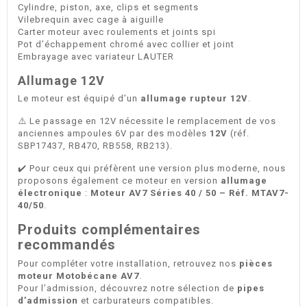
Cylindre, piston, axe, clips et segments
Vilebrequin avec cage à aiguille
Carter moteur avec roulements et joints spi
Pot d’échappement chromé avec collier et joint
Embrayage avec variateur LAUTER
Allumage 12V
Le moteur est équipé d’un
allumage rupteur 12V
.
⚠️ Le passage en 12V nécessite le remplacement de vos
anciennes ampoules 6V par des modèles
12V
(réf.
SBP17437, RB470, RB558, RB213).
✔️ Pour ceux qui préfèrent une version plus moderne, nous
proposons également ce moteur en version
allumage
électronique
:
Moteur AV7 Séries 40 / 50 – Réf. MTAV7-
40/50
.
Produits complémentaires
recommandés
Pour compléter votre installation, retrouvez nos
pièces
moteur Motobécane AV7
.
Pour l’admission, découvrez notre sélection de
pipes
d’admission
et carburateurs compatibles.