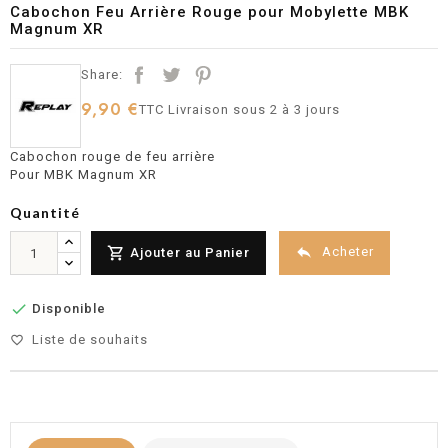
Cabochon Feu Arrière Rouge pour Mobylette MBK
Magnum XR
Share:
9,90 €
TTC
Livraison sous 2 à 3 jours
Cabochon rouge de feu arrière
Pour MBK Magnum XR
Quantité


Acheter
Ajouter au Panier

Disponible
Liste de souhaits
favorite_border