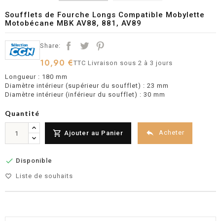
Soufflets de Fourche Longs Compatible Mobylette
Motobécane MBK AV88, 881, AV89
Share:
10,90 €
TTC
Livraison sous 2 à 3 jours
Longueur : 180 mm
Diamètre intérieur (supérieur du soufflet) : 23 mm
Diamètre intérieur (inférieur du soufflet) : 30 mm
Quantité


Acheter
Ajouter au Panier

Disponible
Liste de souhaits
favorite_border