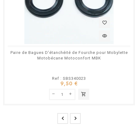
favorite_border
visibility
Paire de Bagues D'étanchéité de Fourche pour Mobylette
Motobécane Motoconfort MBK
Ref : SBS340023
9,50 €
shopping_cart

