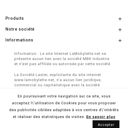
Produits

Notre société

Informations

Information : Le site Internet LaMobylette.net ne
présente aucun lien avec la société MBK Industrie
et n'est pas affiliée ou autorisée par cette société.
La Société Lauter, exploitante du site internet
www.lamobylette.net, n'a aucun lien juridique,
commercial ou capitalistique avec la société
SINBAR - Groupe Easybike - propriétaire des
marques SOLEX, VELOSOLEX, SOLEXINE et E-
En poursuivant votre navigation sur ce site, vous
SOLEX.
acceptez l\'utilisation de Cookies pour vous proposer
des publicités ciblées adaptées à vos centres d\'intérêts
© 2026 LaMobylette.Net - Réalisation :
ProduNet Informatique
et réaliser des statistiques de visites.
En savoir plus
Accepter