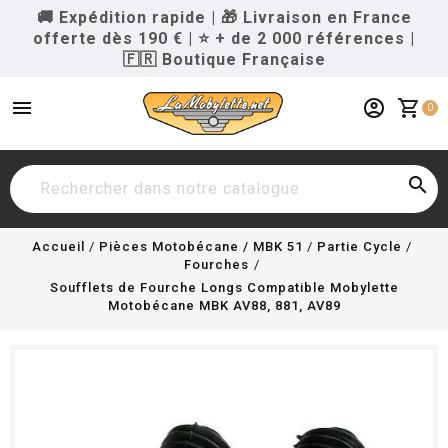
🚚 Expédition rapide
|
🎁 Livraison en France
offerte dès 190 €
|
⭐ + de 2 000 références
|
🇫🇷 Boutique Française
menu
account_circle
shopping_cart
0

Accueil
Pièces Motobécane / MBK 51
Partie Cycle
Fourches
Soufflets de Fourche Longs Compatible Mobylette
Motobécane MBK AV88, 881, AV89