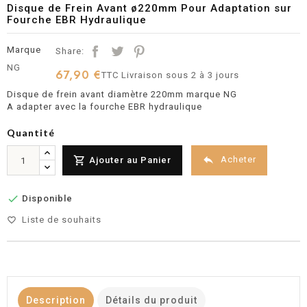
Disque de Frein Avant ø220mm Pour Adaptation sur
Fourche EBR Hydraulique
Marque
Share:
NG
67,90 €
TTC
Livraison sous 2 à 3 jours
Disque de frein avant diamètre 220mm marque NG
A adapter avec la fourche EBR hydraulique
Quantité


Acheter
Ajouter au Panier

Disponible
Liste de souhaits
favorite_border
Description
Détails du produit