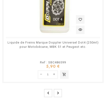
favorite_border
visibility
Liquide de Freins Marque Doppler Universel Dot4 (250ml)
pour Motobécane, MBK 51 et Peugeot etc.
Ref : SBC486599
5,90 €
shopping_cart

