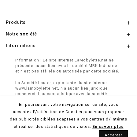
Produits

Notre société

Informations

Information : Le site Internet LaMobylette.net ne
présente aucun lien avec la société MBK Industrie
et n'est pas affiliée ou autorisée par cette société.
La Société Lauter, exploitante du site internet
www.lamobylette.net, n'a aucun lien juridique,
commercial ou capitalistique avec la société
SINBAR - Groupe Easybike - propriétaire des
En poursuivant votre navigation sur ce site, vous
marques SOLEX, VELOSOLEX, SOLEXINE et E-
SOLEX.
acceptez l\'utilisation de Cookies pour vous proposer
des publicités ciblées adaptées à vos centres d\'intérêts
© 2026 LaMobylette.Net - Réalisation :
ProduNet Informatique
et réaliser des statistiques de visites.
En savoir plus
Accepter