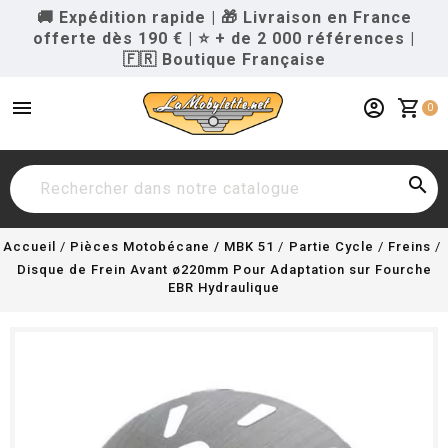
🚚 Expédition rapide
|
🎁 Livraison en France
offerte dès 190 €
|
⭐ + de 2 000 références
|
🇫🇷 Boutique Française
menu
account_circle
shopping_cart
0

Accueil
Pièces Motobécane / MBK 51
Partie Cycle
Freins
Disque de Frein Avant ø220mm Pour Adaptation sur Fourche
EBR Hydraulique