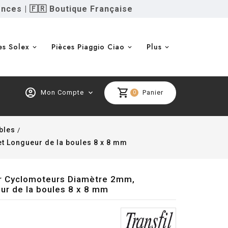
ences
|
🇫🇷 Boutique Française
es Solex
Pièces Piaggio Ciao
Plus
account_circle
shopping_cart
Mon Compte
expand_more
Panier
0
bles
t Longueur de la boules 8 x 8 mm
our Cyclomoteurs Diamètre 2mm,
ur de la boules 8 x 8 mm