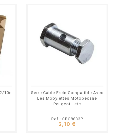
32/10e
Serre Cable Frein Compatible Avec
Bougie 
Les Mobylettes Motobecane
Peugeot...etc
Ref : SBC8833P
2,10 €