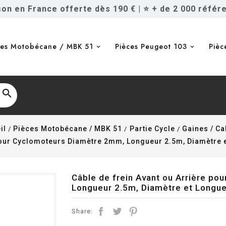
ison en France offerte dès 190 €
|
⭐ + de 2 000 référ
ces Motobécane / MBK 51
Pièces Peugeot 103
Pièc

il
Pièces Motobécane / MBK 51
Partie Cycle
Gaines / Ca
 pour Cyclomoteurs Diamètre 2mm, Longueur 2.5m, Diamètre e
Câble de frein Avant ou Arrière p
Longueur 2.5m, Diamètre et Longue
Share: