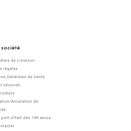
 société
Délais de Livraison
s légales
ons Générales de Vente
t sécurisé
Produits
ation/Annulation de
nde
e port offert dès 190 euros
ntacter