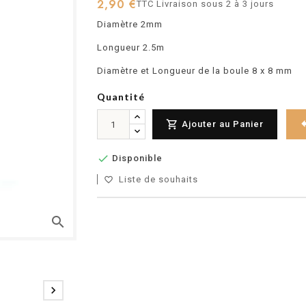
2,90 €
TTC
Livraison sous 2 à 3 jours
Diamètre 2mm
Longueur 2.5m
Diamètre et Longueur de la boule 8 x 8 mm
Quantité

Ajouter au Panier

Disponible
Liste de souhaits
favorite_border
search
