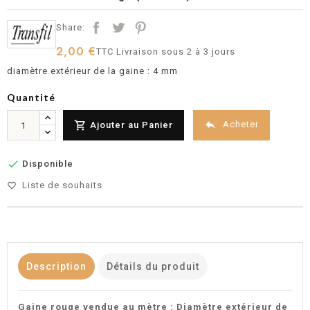
Share:
2,00 €
TTC
Livraison sous 2 à 3 jours
diamètre extérieur de la gaine : 4 mm
Quantité


Acheter
Ajouter au Panier

Disponible
Liste de souhaits
favorite_border
Description
Détails du produit
Gaine rouge vendue au mètre : Diamètre extérieur de