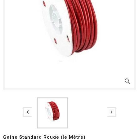
search


Gaine Standard Rouge (le Mètre)