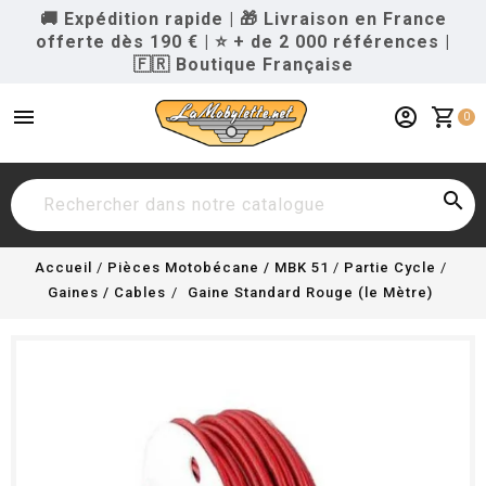
🚚 Expédition rapide
|
🎁 Livraison en France
offerte dès 190 €
|
⭐ + de 2 000 références
|
🇫🇷 Boutique Française
menu
account_circle
shopping_cart
0

Accueil
Pièces Motobécane / MBK 51
Partie Cycle
Gaines / Cables
Gaine Standard Rouge (le Mètre)