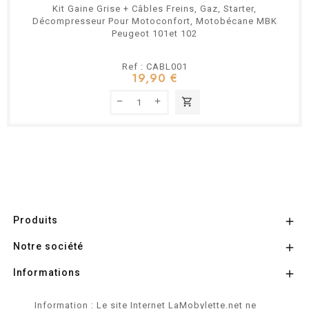
Kit Gaine Grise + Câbles Freins, Gaz, Starter,
Décompresseur Pour Motoconfort, Motobécane MBK
Peugeot 101et 102
Ref : CABL001
19,90 €
shopping_cart
Produits

Notre société

Informations

Information : Le site Internet LaMobylette.net ne