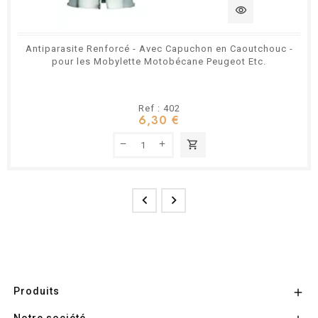
visibility
Antiparasite Renforcé - Avec Capuchon en Caoutchouc -
pour les Mobylette Motobécane Peugeot Etc.
Ref : 402
6,30 €
shopping_cart


Produits

Notre société