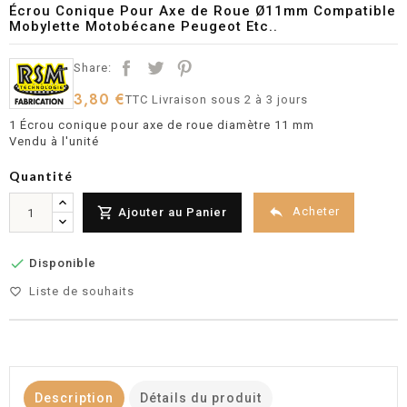
Écrou Conique Pour Axe de Roue Ø11mm Compatible
Mobylette Motobécane Peugeot Etc..
Share:
3,80 €
TTC
Livraison sous 2 à 3 jours
1 Écrou conique pour axe de roue diamètre 11 mm
Vendu à l'unité
Quantité


Acheter
Ajouter au Panier

Disponible
Liste de souhaits
favorite_border
Description
Détails du produit