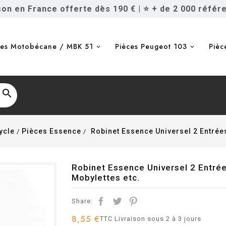
ison en France offerte dès 190 €
|
⭐ + de 2 000 référ
ces Motobécane / MBK 51
Pièces Peugeot 103
Pièc

ycle
Pièces Essence
Robinet Essence Universel 2 Entrées
Robinet Essence Universel 2 Entrée
Mobylettes etc.
Share:
8,55 €
TTC
Livraison sous 2 à 3 jours