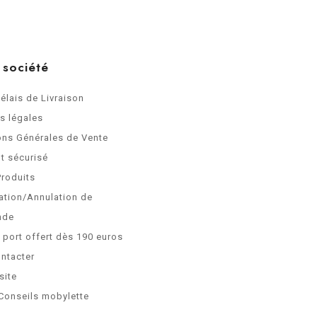
 société
Délais de Livraison
s légales
ons Générales de Vente
t sécurisé
Produits
ation/Annulation de
nde
e port offert dès 190 euros
ntacter
site
Conseils mobylette