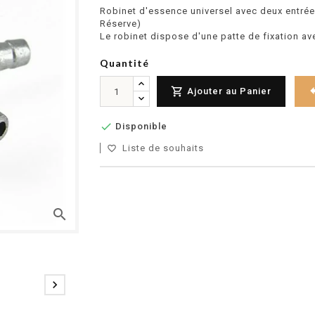
Robinet d'essence universel avec deux entrée
Réserve)
Le robinet dispose d'une patte de fixation a
Quantité

Ajouter au Panier

Disponible
Liste de souhaits
favorite_border
search
