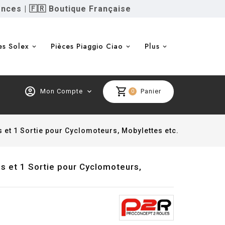
ences
|
🇫🇷 Boutique Française
es Solex
Pièces Piaggio Ciao
Plus
account_circle
shopping_cart
Mon Compte
expand_more
Panier
0
 et 1 Sortie pour Cyclomoteurs, Mobylettes etc.
s et 1 Sortie pour Cyclomoteurs,