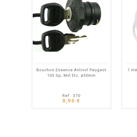
Bouchon Essence Antivol Peugeot
1 mè
103 Sp, Mvl Etc. ø30mm
Ref : 370
8,96 €