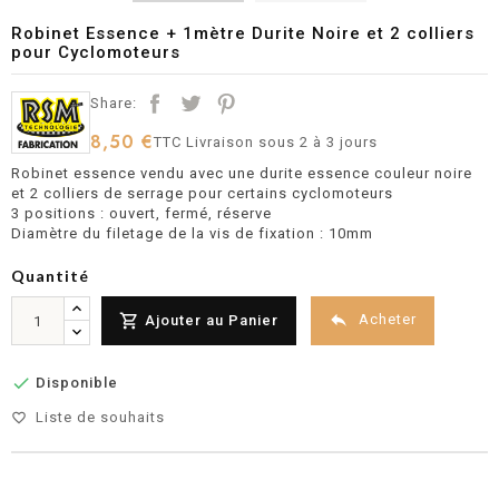
Robinet Essence + 1mètre Durite Noire et 2 colliers
pour Cyclomoteurs
Share:
8,50 €
TTC
Livraison sous 2 à 3 jours
Robinet essence vendu avec une durite essence couleur noire
et 2 colliers de serrage pour certains cyclomoteurs
3 positions : ouvert, fermé, réserve
Diamètre du filetage de la vis de fixation : 10mm
Quantité


Acheter
Ajouter au Panier

Disponible
Liste de souhaits
favorite_border