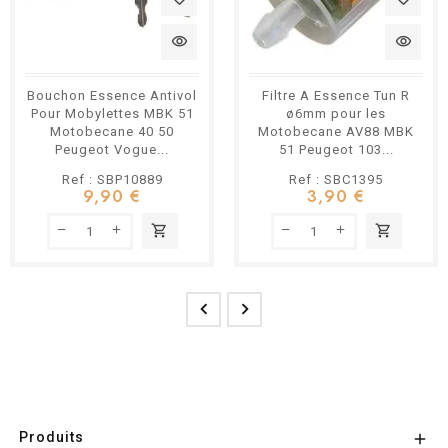
visibility
visibility
Bouchon Essence Antivol
Filtre A Essence Tun R
Pour Mobylettes MBK 51
ø6mm pour les
Motobecane 40 50
Motobecane AV88 MBK
Peugeot Vogue...
51 Peugeot 103...
Ref : SBP10889
Ref : SBC1395
9,90 €
3,90 €
shopping_cart
shopping_cart


Produits
