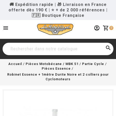
🚚 Expédition rapide
|
🎁 Livraison en France
offerte dès 190 €
|
⭐ + de 2 000 références
|
🇫🇷 Boutique Française
menu
account_circle
shopping_cart
0

Accueil
Pièces Motobécane / MBK 51
Partie Cycle
Pièces Essence
Robinet Essence + 1mètre Durite Noire et 2 colliers pour
Cyclomoteurs