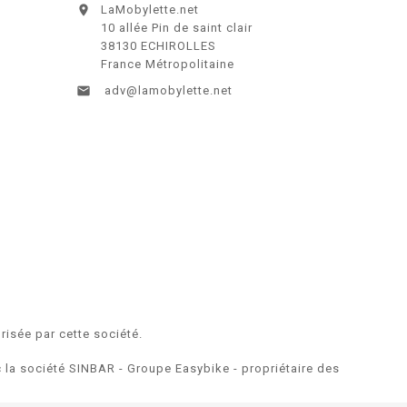

LaMobylette.net
10 allée Pin de saint clair
38130 ECHIROLLES
France Métropolitaine

adv@lamobylette.net
risée par cette société.
ec la société SINBAR - Groupe Easybike - propriétaire des