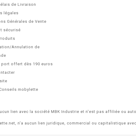
Délais de Livraison
s légales
ons Générales de Vente
t sécurisé
Produits
ation/Annulation de
nde
e port offert dès 190 euros
ntacter
site
Conseils mobylette
ucun lien avec la société MBK Industrie et n'est pas affiliée ou auto
ette.net, n'a aucun lien juridique, commercial ou capitalistique av