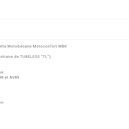
ylette Motobécane Motoconfort MBK
ontraire de TUBELESS "TL")
e :
88 et AV89
ir