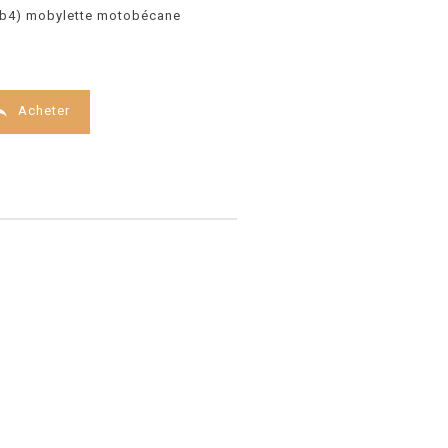
 (b4) mobylette motobécane

Acheter