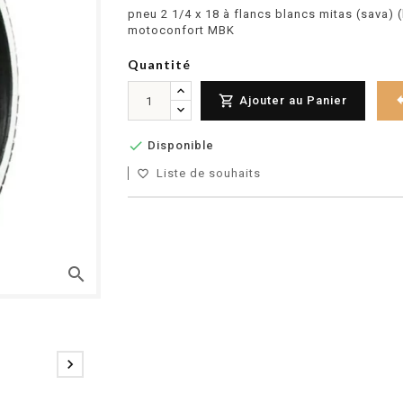
pneu 2 1/4 x 18 à flancs blancs mitas (sava)
motoconfort MBK
Quantité

Ajouter au Panier

Disponible
Liste de souhaits
favorite_border
search
