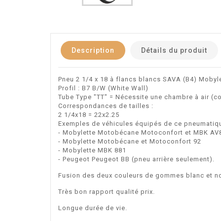
Description
Détails du produit
Pneu 2 1/4 x 18 à flancs blancs SAVA (B4) Mob
Profil : B7 B/W (White Wall)
Tube Type "TT" = Nécessite une chambre à air (c
Correspondances de tailles :
2 1/4x18 = 22x2.25
Exemples de véhicules équipés de ce pneumatiqu
- Mobylette Motobécane Motoconfort et MBK AV
- Mobylette Motobécane et Motoconfort 92
- Mobylette MBK 881
- Peugeot Peugeot BB (pneu arrière seulement).
Fusion des deux couleurs de gommes blanc et no
Très bon rapport qualité prix.
Longue durée de vie.