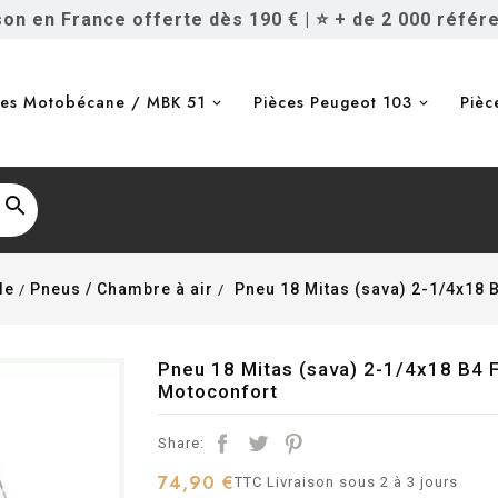
ison en France offerte dès 190 €
|
⭐ + de 2 000 référ
ces Motobécane / MBK 51
Pièces Peugeot 103
Pièc

le
Pneus / Chambre à air
Pneu 18 Mitas (sava) 2-1/4x18
Pneu 18 Mitas (sava) 2-1/4x18 B4 
Motoconfort
Share:
74,90 €
TTC
Livraison sous 2 à 3 jours