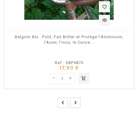
favorite_border
visibility
Belgom Alu : Polit, Fait Briller et Protège l'Aluminium,
l'Acier, l'Inox, le Cuivre...
Ref : SBP4873
17,90 €
shopping_cart

