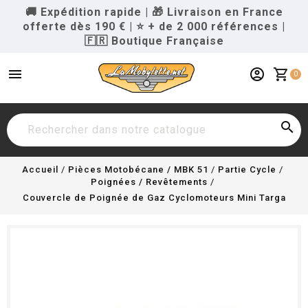
🚚 Expédition rapide
|
🎁 Livraison en France
offerte dès 190 €
|
⭐ + de 2 000 références
|
🇫🇷 Boutique Française
menu
account_circle
shopping_cart
0

Accueil
Pièces Motobécane / MBK 51
Partie Cycle
Poignées / Revêtements
Couvercle de Poignée de Gaz Cyclomoteurs Mini Targa