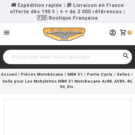
🚚 Expédition rapide
|
🎁 Livraison en France
offerte dès 190 €
|
⭐ + de 2 000 références
|
🇫🇷 Boutique Française
menu
account_circle
shopping_cart
0

Accueil
Pièces Motobécane / MBK 51
Partie Cycle
Selles
Selle pour Les Mobylettes MBK 51 Motobecane Av88, AV89, 40,
50, Etc.