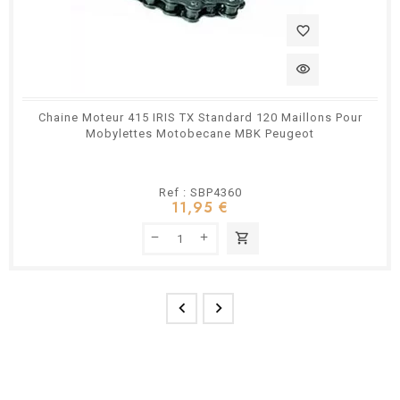
favorite_border
visibility
Chaine Moteur 415 IRIS TX Standard 120 Maillons Pour
Mobylettes Motobecane MBK Peugeot
Ref : SBP4360
11,95 €
shopping_cart

