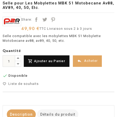
Selle pour Les Mobylettes MBK 51 Motobecane Av88,
AV89, 40, 50, Etc.
Share:
49,90 €
TTC
Livraison sous 2 à 3 jours
Selle compatible avec les mobylettes MBK 51 Mobylette
Motobecane av88, av89, 40, 50, etc.
Quantité


Acheter
Ajouter au Panier

Disponible
Liste de souhaits
favorite_border
Description
Détails du produit