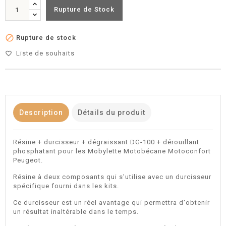
Rupture de Stock

Rupture de stock
Liste de souhaits
favorite_border
Description
Détails du produit
Résine + durcisseur + dégraissant DG-100 + dérouillant
phosphatant pour les Mobylette Motobécane Motoconfort
Peugeot.
Résine à deux composants qui s'utilise avec un durcisseur
spécifique fourni dans les kits.
Ce durcisseur est un réel avantage qui permettra d'obtenir
un résultat inaltérable dans le temps.