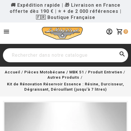
🚚 Expédition rapide
|
🎁 Livraison en France
offerte dès 190 €
|
⭐ + de 2 000 références
|
🇫🇷 Boutique Française
menu
account_circle
shopping_cart
0

Accueil
Pièces Motobécane / MBK 51
Produit Entretien
Autres Produits
Kit de Rénovation Réservoir Essence : Résine, Durcisseur,
Dégraissant, Dérouillant (jusqu'à 7 litres)