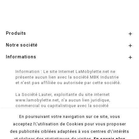
Produits

Notre société

Informations

Information : Le site Internet LaMobylette.net ne
présente aucun lien avec la société MBK Industrie
et n'est pas affiliée ou autorisée par cette société.
La Société Lauter, exploitante du site internet
www.lamobylette.net, n'a aucun lien juridique,
commercial ou capitalistique avec la société
SINBAR - Groupe Easybike - propriétaire des
En poursuivant votre navigation sur ce site, vous
marques SOLEX, VELOSOLEX, SOLEXINE et E-
SOLEX.
acceptez l\'utilisation de Cookies pour vous proposer
des publicités ciblées adaptées à vos centres d\'intérêts
© 2026 LaMobylette.Net - Réalisation :
ProduNet Informatique
et réaliser des statistiques de visites.
En savoir plus