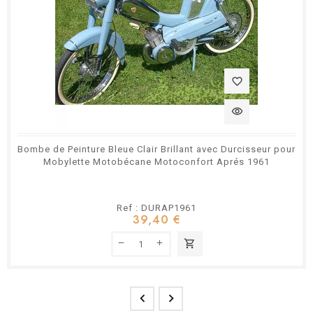
favorite_border
visibility
Bombe de Peinture Bleue Clair Brillant avec Durcisseur pour
Mobylette Motobécane Motoconfort Aprés 1961
Ref : DURAP1961
39,40 €
shopping_cart

