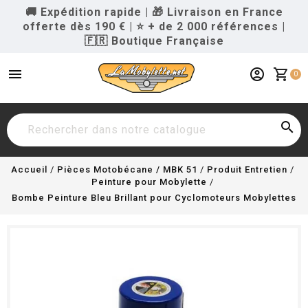
🚚 Expédition rapide
|
🎁 Livraison en France
offerte dès 190 €
|
⭐ + de 2 000 références
|
🇫🇷 Boutique Française
menu
account_circle
shopping_cart
0

Accueil
Pièces Motobécane / MBK 51
Produit Entretien
Peinture pour Mobylette
Bombe Peinture Bleu Brillant pour Cyclomoteurs Mobylettes