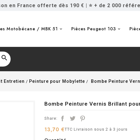
ison en France offerte dès 190 €
|
⭐ + de 2 000 référ
ces Motobécane / MBK 51
Pièces Peugeot 103
Pièc

t Entretien
Peinture pour Mobylette
Bombe Peinture Verni
Bombe Peinture Vernis Brillant pou
Share:
13,70 €
TTC
Livraison sous 2 à 3 jours
Quantité