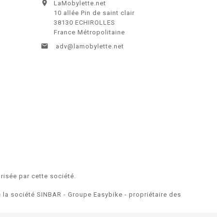

LaMobylette.net
10 allée Pin de saint clair
38130 ECHIROLLES
France Métropolitaine

adv@lamobylette.net
risée par cette société.
ec la société SINBAR - Groupe Easybike - propriétaire des