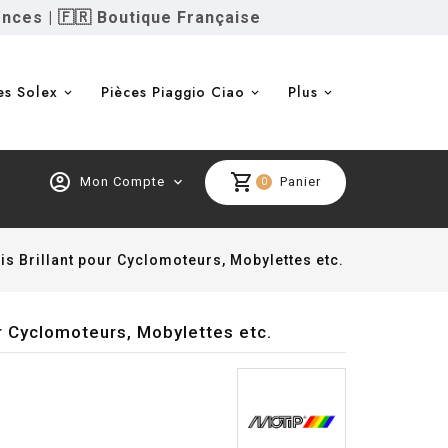
ences
|
🇫🇷 Boutique Française
es Solex
Pièces Piaggio Ciao
Plus
account_circle
shopping_cart
Mon Compte
expand_more
Panier
0
s Brillant pour Cyclomoteurs, Mobylettes etc.
r Cyclomoteurs, Mobylettes etc.