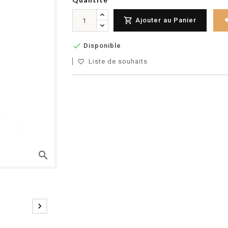

Ajouter au Panier

Disponible
Liste de souhaits
favorite_border
search
