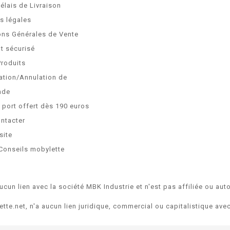
Délais de Livraison
s légales
ons Générales de Vente
t sécurisé
Produits
ation/Annulation de
nde
e port offert dès 190 euros
ntacter
site
Conseils mobylette
ucun lien avec la société MBK Industrie et n'est pas affiliée ou auto
ette.net, n'a aucun lien juridique, commercial ou capitalistique av