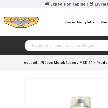
🚚 Expédition rapide
|
🎁 Livra
Pièces Mobylette
Piè
Accueil
Pièces Motobécane / MBK 51
Produi