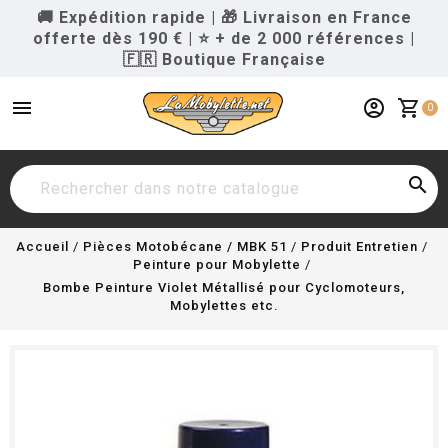
🚚 Expédition rapide
|
🎁 Livraison en France
offerte dès 190 €
|
⭐ + de 2 000 références
|
🇫🇷 Boutique Française
menu
account_circle
shopping_cart
0

Accueil
Pièces Motobécane / MBK 51
Produit Entretien
Peinture pour Mobylette
Bombe Peinture Violet Métallisé pour Cyclomoteurs,
Mobylettes etc.