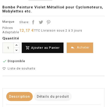
Bombe Peinture Violet Métallisé pour Cyclomoteurs,
Mobylettes etc.
Marque
Share:
Pièces
12,17 €
TTC
Livraison sous 2 à 3 jours
Adaptable
Quantité


Acheter
Ajouter au Panier

Disponible
Liste de souhaits
favorite_border
Description
Détails du produit