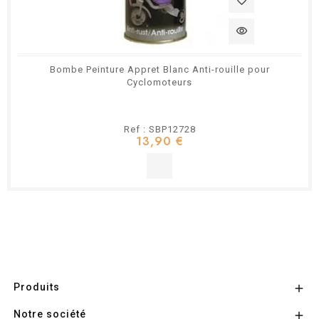
favorite_border
visibility
Bombe Peinture Appret Blanc Anti-rouille pour
Cyclomoteurs
Ref : SBP12728
13,90 €
Produits

Notre société
