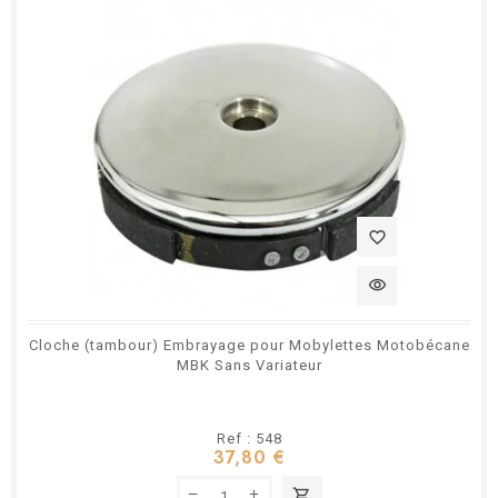
favorite_border
visibility
Cloche (tambour) Embrayage pour Mobylettes Motobécane
MBK Sans Variateur
Ref : 548
37,80 €
shopping_cart