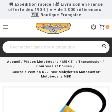
🚚 Expédition rapide
|
🎁 Livraison en France
offerte dès 190 €
|
⭐ + de 2 000 références
|
🇫🇷 Boutique Française
menu
account_circle
shopping_cart
0

Accueil
Pièces Motobécane / MBK 51
Transmission
Courroies et Poulies
Courroie Ventico D22 Pour Mobylettes Motoconfort
Motobecane MBK