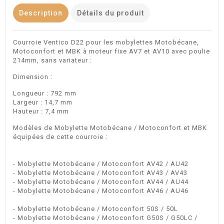
Description
Détails du produit
Courroie Ventico D22 pour les mobylettes Motobécane,
Motoconfort et MBK à moteur fixe AV7 et AV10 avec poulie
214mm, sans variateur :
Dimension :
Longueur : 792 mm
Largeur : 14,7 mm
Hauteur : 7,4 mm
Modèles de Mobylette Motobécane / Motoconfort et MBK
équipées de cette courroie :
- Mobylette Motobécane / Motoconfort AV42 / AU42
- Mobylette Motobécane / Motoconfort AV43 / AV43
- Mobylette Motobécane / Motoconfort AV44 / AU44
- Mobylette Motobécane / Motoconfort AV46 / AU46
- Mobylette Motobécane / Motoconfort 50S / 50L
- Mobylette Motobécane / Motoconfort G50S / G50LC /