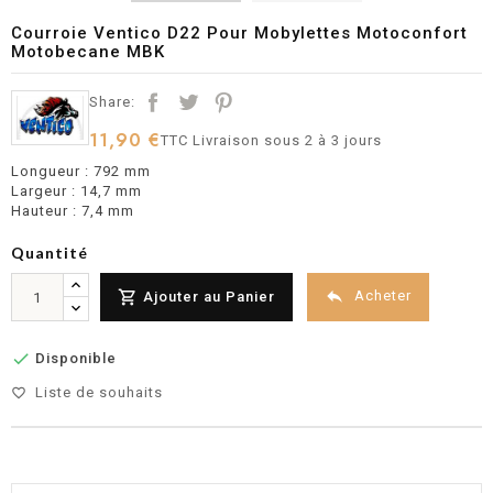
Courroie Ventico D22 Pour Mobylettes Motoconfort
Motobecane MBK
Share:
11,90 €
TTC
Livraison sous 2 à 3 jours
Longueur : 792 mm
Largeur : 14,7 mm
Hauteur : 7,4 mm
Quantité


Acheter
Ajouter au Panier

Disponible
Liste de souhaits
favorite_border