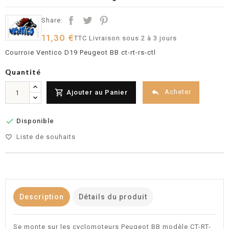
Share:
11,30 €
TTC
Livraison sous 2 à 3 jours
Courroie Ventico D19 Peugeot BB ct-rt-rs-ctl
Quantité


Acheter
Ajouter au Panier

Disponible
Liste de souhaits
favorite_border
Description
Détails du produit
Se monte sur les cyclomoteurs Peugeot BB modèle CT-RT-