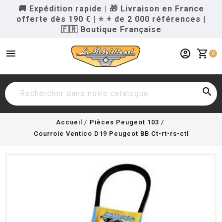
🚚 Expédition rapide
|
🎁 Livraison en France
offerte dès 190 €
|
⭐ + de 2 000 références
|
🇫🇷 Boutique Française
menu
account_circle
shopping_cart
0

Accueil
Pièces Peugeot 103
Courroie Ventico D19 Peugeot BB Ct-rt-rs-ctl