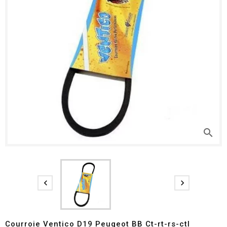
search


Courroie Ventico D19 Peugeot BB Ct-rt-rs-ctl