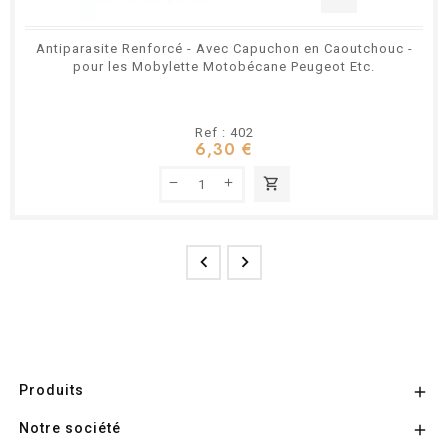
Antiparasite Renforcé - Avec Capuchon en Caoutchouc -
pour les Mobylette Motobécane Peugeot Etc.
Ref : 402
6,30 €
shopping_cart


Produits

Notre société
