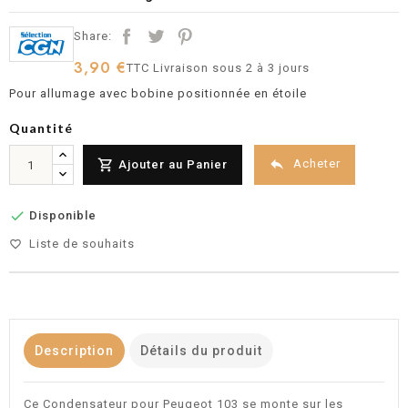
Share:
3,90 €
TTC
Livraison sous 2 à 3 jours
Pour allumage avec bobine positionnée en étoile
Quantité


Acheter
Ajouter au Panier

Disponible
Liste de souhaits
favorite_border
Description
Détails du produit
Ce Condensateur pour Peugeot 103 se monte sur les