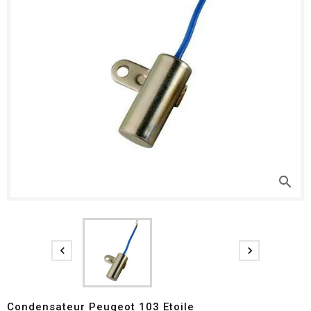
search


Condensateur Peugeot 103 Etoile