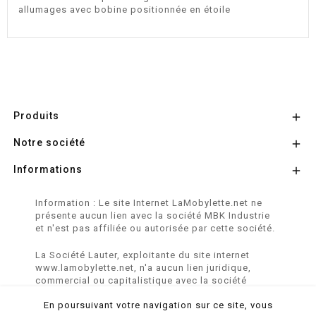
allumages avec bobine positionnée en étoile
Produits

Notre société

Informations

Information : Le site Internet LaMobylette.net ne
présente aucun lien avec la société MBK Industrie
et n'est pas affiliée ou autorisée par cette société.
La Société Lauter, exploitante du site internet
www.lamobylette.net, n'a aucun lien juridique,
commercial ou capitalistique avec la société
SINBAR - Groupe Easybike - propriétaire des
En poursuivant votre navigation sur ce site, vous
marques SOLEX, VELOSOLEX, SOLEXINE et E-