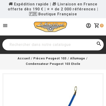
🚚 Expédition rapide
|
🎁 Livraison en France
offerte dès 190 €
|
⭐ + de 2 000 références
|
🇫🇷 Boutique Française
menu
account_circle
shopping_cart
0

Accueil
Pièces Peugeot 103
Allumage
Condensateur Peugeot 103 Etoile