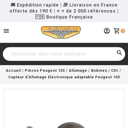
🚚 Expédition rapide
|
🎁 Livraison en France
offerte dès 190 €
|
⭐ + de 2 000 références
|
🇫🇷 Boutique Française
menu
account_circle
shopping_cart
0

Accueil
Pièces Peugeot 103
Allumage
Bobines / CDI
Capteur d'Allumage Electronique adaptable Peugeot 103