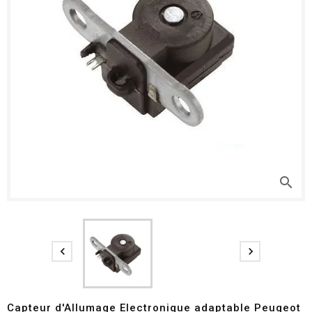
search


Capteur d'Allumage Electronique adaptable Peugeot