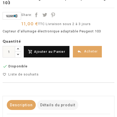
103
Share:
11,00 €
TTC
Livraison sous 2 à 3 jours
Capteur d'allumage électronique adaptable Peugeot 103
Quantité


Acheter
Ajouter au Panier

Disponible
Liste de souhaits
favorite_border
Description
Détails du produit