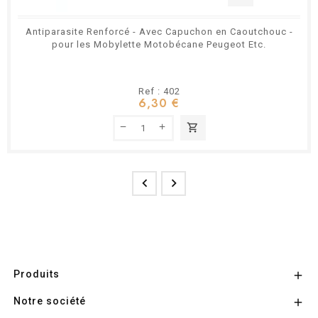
Antiparasite Renforcé - Avec Capuchon en Caoutchouc -
pour les Mobylette Motobécane Peugeot Etc.
Ref : 402
6,30 €
shopping_cart


Produits

Notre société
