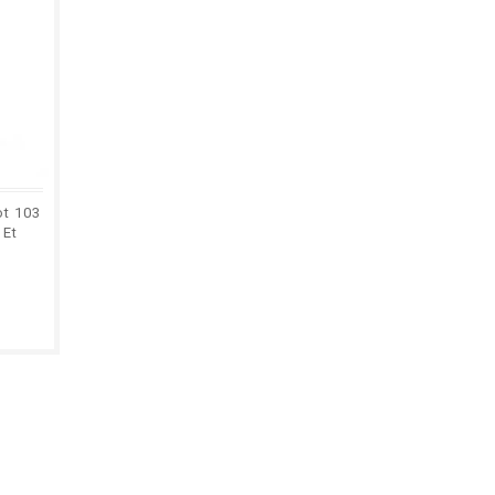
ot 103
 Et