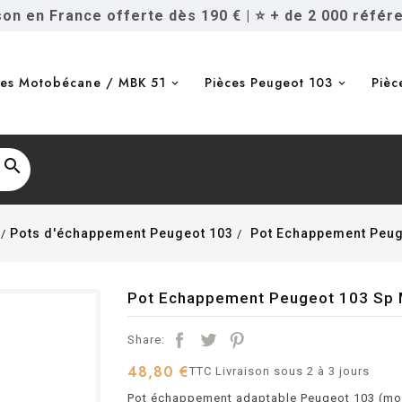
ison en France offerte dès 190 €
|
⭐ + de 2 000 référ
ces Motobécane / MBK 51
Pièces Peugeot 103
Pièc

Pots d'échappement Peugeot 103
Pot Echappement Peuge
Pot Echappement Peugeot 103 Sp Mv
Share:
48,80 €
TTC
Livraison sous 2 à 3 jours
Pot échappement adaptable Peugeot 103 (mon