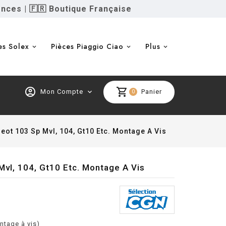
ences
|
🇫🇷 Boutique Française
es Solex
Pièces Piaggio Ciao
Plus
account_circle
shopping_cart
Mon Compte
expand_more
Panier
0
ot 103 Sp Mvl, 104, Gt10 Etc. Montage A Vis
l, 104, Gt10 Etc. Montage A Vis
tage à vis)