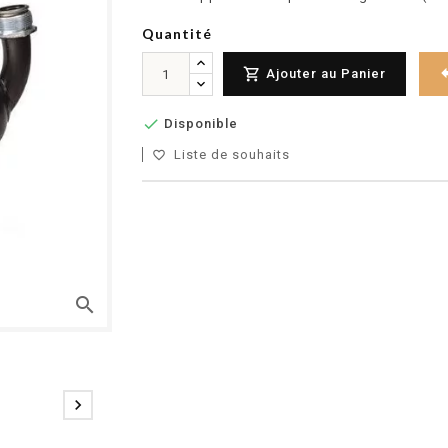
Quantité

Ajouter au Panier

Disponible
Liste de souhaits
favorite_border
search
