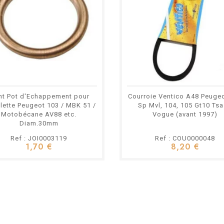
nt Pot d'Echappement pour
Courroie Ventico A48 Peuge
ette Peugeot 103 / MBK 51 /
Sp Mvl, 104, 105 Gt10 Tsa
Motobécane AV88 etc.
Vogue (avant 1997)
Diam.30mm
Ref : JOI0003119
Ref : COU0000048
1,70 €
8,20 €