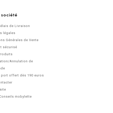
 société
Délais de Livraison
s légales
ons Générales de Vente
t sécurisé
Produits
ation/Annulation de
nde
e port offert dès 190 euros
ntacter
site
Conseils mobylette