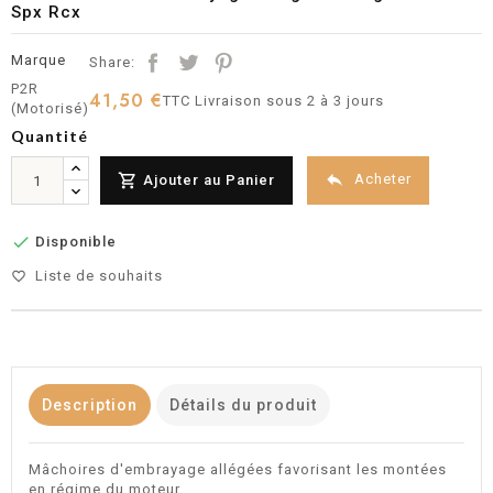
Spx Rcx
Marque
Share:
P2R
41,50 €
TTC
Livraison sous 2 à 3 jours
(Motorisé)
Quantité


Acheter
Ajouter au Panier

Disponible
Liste de souhaits
favorite_border
Description
Détails du produit
Mâchoires d'embrayage allégées favorisant les montées
en régime du moteur.