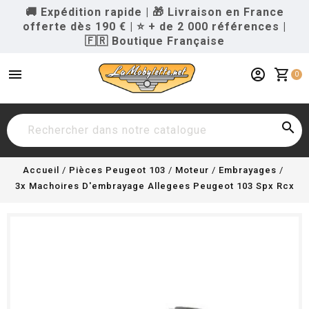
🚚 Expédition rapide
|
🎁 Livraison en France
offerte dès 190 €
|
⭐ + de 2 000 références
|
🇫🇷 Boutique Française
menu
account_circle
shopping_cart
0

Accueil
Pièces Peugeot 103
Moteur
Embrayages
3x Machoires D'embrayage Allegees Peugeot 103 Spx Rcx