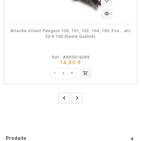
favorite_border
visibility
Arrache Volant Peugeot 103, 101, 102, 104, 105, Fox....etc
20 X 100 (haute Qualité)
Ref : ARR0016099
14,80 €
shopping_cart


Produits
