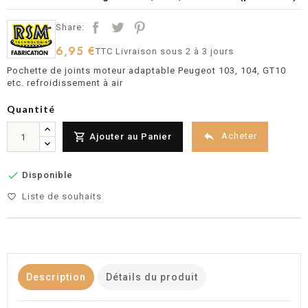
Share:
6,95 €
TTC
Livraison sous 2 à 3 jours
Pochette de joints moteur adaptable Peugeot 103, 104, GT10
etc. refroidissement à air
Quantité


Acheter
Ajouter au Panier

Disponible
Liste de souhaits
favorite_border
Description
Détails du produit