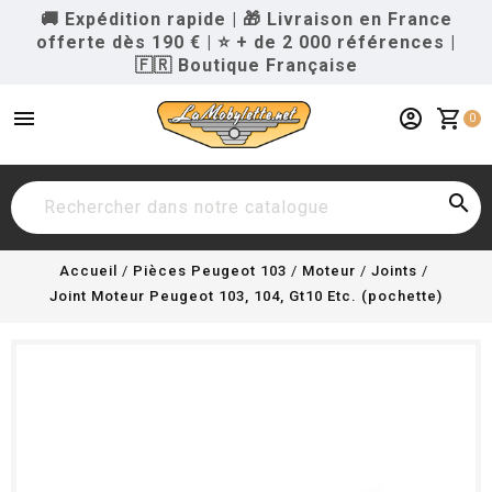
🚚 Expédition rapide
|
🎁 Livraison en France
offerte dès 190 €
|
⭐ + de 2 000 références
|
🇫🇷 Boutique Française
menu
account_circle
shopping_cart
0

Accueil
Pièces Peugeot 103
Moteur
Joints
Joint Moteur Peugeot 103, 104, Gt10 Etc. (pochette)