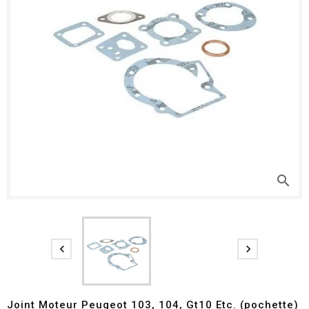
search


Joint Moteur Peugeot 103, 104, Gt10 Etc. (pochette)