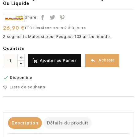
Ou Liquide
Share:
26,90 €
TTC
Livraison sous 2 à 3 jours
2 segments Malossi pour Peugeot 103 air ou liquide.
Quantité


Acheter
Ajouter au Panier

Disponible
Liste de souhaits
favorite_border
Description
Détails du produit