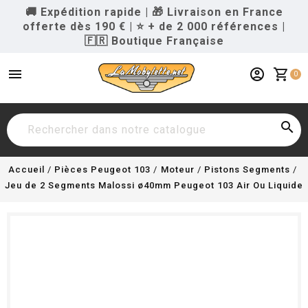
🚚 Expédition rapide
|
🎁 Livraison en France
offerte dès 190 €
|
⭐ + de 2 000 références
|
🇫🇷 Boutique Française
menu
account_circle
shopping_cart
0

Accueil
Pièces Peugeot 103
Moteur
Pistons Segments
Jeu de 2 Segments Malossi ø40mm Peugeot 103 Air Ou Liquide