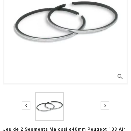
search


Jeu de 2 Segments Malossi ø40mm Peugeot 103 Air