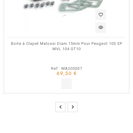
favorite_border
visibility
Boite à Clapet Malossi Diam.15mm Pour Peugeot 103 SP
MVL 104 GT10
Ref : MA205037
69,50 €

