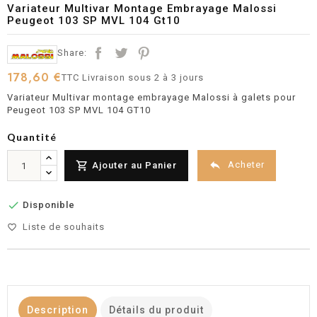
Variateur Multivar Montage Embrayage Malossi
Peugeot 103 SP MVL 104 Gt10
Share:
178,60 €
TTC
Livraison sous 2 à 3 jours
Variateur Multivar montage embrayage Malossi à galets pour
Peugeot 103 SP MVL 104 GT10
Quantité


Acheter
Ajouter au Panier

Disponible
Liste de souhaits
favorite_border
Description
Détails du produit