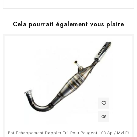
Cela pourrait également vous plaire
favorite_border
visibility
Pot Echappement Doppler Er1 Pour Peugeot 103 Sp / Mvl Et