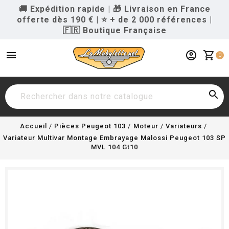
🚚 Expédition rapide
|
🎁 Livraison en France
offerte dès 190 €
|
⭐ + de 2 000 références
|
🇫🇷 Boutique Française
menu
account_circle
shopping_cart
0

Accueil
Pièces Peugeot 103
Moteur
Variateurs
Variateur Multivar Montage Embrayage Malossi Peugeot 103 SP
MVL 104 Gt10