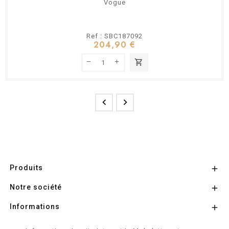
Vogue
Ref : SBC187092
204,90 €
shopping_cart


Produits

Notre société

Informations
