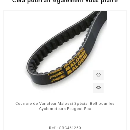
Cela pourrait également vous plaire
favorite_border
visibility
Courroie de Variateur Malossi Spécial Belt pour les
Cyclomoteurs Peugeot Fox
Ref : SBC461250