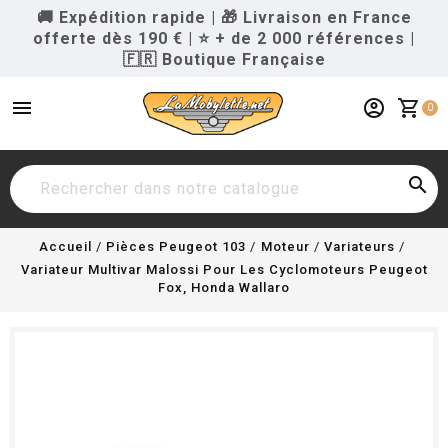
🚚 Expédition rapide
|
🎁 Livraison en France
offerte dès 190 €
|
⭐ + de 2 000 références
|
🇫🇷 Boutique Française
menu
account_circle
shopping_cart
0

Accueil
Pièces Peugeot 103
Moteur
Variateurs
Variateur Multivar Malossi Pour Les Cyclomoteurs Peugeot
Fox, Honda Wallaro