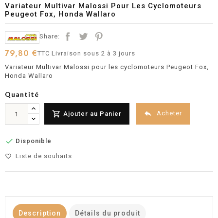
Variateur Multivar Malossi Pour Les Cyclomoteurs
Peugeot Fox, Honda Wallaro
Share:
79,80 €
TTC
Livraison sous 2 à 3 jours
Variateur Multivar Malossi pour les cyclomoteurs Peugeot Fox,
Honda Wallaro
Quantité


Acheter
Ajouter au Panier

Disponible
Liste de souhaits
favorite_border
Description
Détails du produit