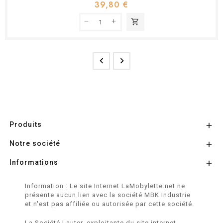
39,80 €
shopping_cart


Produits

Notre société

Informations

Information : Le site Internet LaMobylette.net ne
présente aucun lien avec la société MBK Industrie
et n'est pas affiliée ou autorisée par cette société.
La Société Lauter, exploitante du site internet