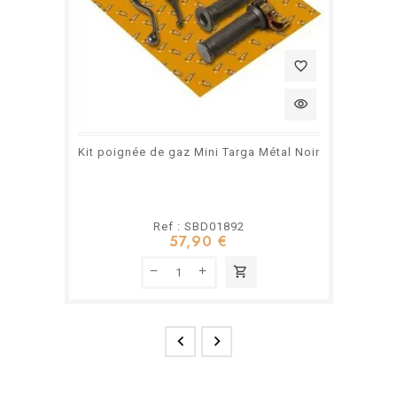
favorite_border
visibility
Kit poignée de gaz Mini Targa Métal Noir
Ref : SBD01892
57,90 €
shopping_cart

