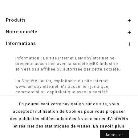
Produits

Notre société

Informations

Information : Le site Internet LaMobylette.net ne
présente aucun lien avec la société MBK Industrie
et n'est pas affiliée ou autorisée par cette société.
La Société Lauter, exploitante du site internet
www.lamobylette.net, n'a aucun lien juridique,
commercial ou capitalistique avec la société
SINBAR - Groupe Easybike - propriétaire des
marques SOLEX, VELOSOLEX, SOLEXINE et E-
En poursuivant votre navigation sur ce site, vous
SOLEX.
acceptez l\'utilisation de Cookies pour vous proposer
des publicités ciblées adaptées à vos centres d\'intérêts
© 2026 LaMobylette.Net - Réalisation :
ProduNet Informatique
et réaliser des statistiques de visites.
En savoir plus
Accepter