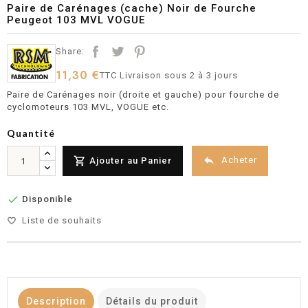
Paire de Carénages (cache) Noir de Fourche
Peugeot 103 MVL VOGUE
Share:
11,30 €
TTC
Livraison sous 2 à 3 jours
Paire de Carénages noir (droite et gauche) pour fourche de
cyclomoteurs 103 MVL, VOGUE etc.
Quantité


Acheter
Ajouter au Panier

Disponible
Liste de souhaits
favorite_border
Description
Détails du produit