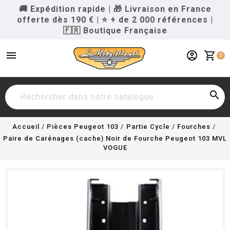
🚚 Expédition rapide
|
🎁 Livraison en France
offerte dès 190 €
|
⭐ + de 2 000 références
|
🇫🇷 Boutique Française
menu
account_circle
shopping_cart
0

Accueil
Pièces Peugeot 103
Partie Cycle
Fourches
Paire de Carénages (cache) Noir de Fourche Peugeot 103 MVL
VOGUE