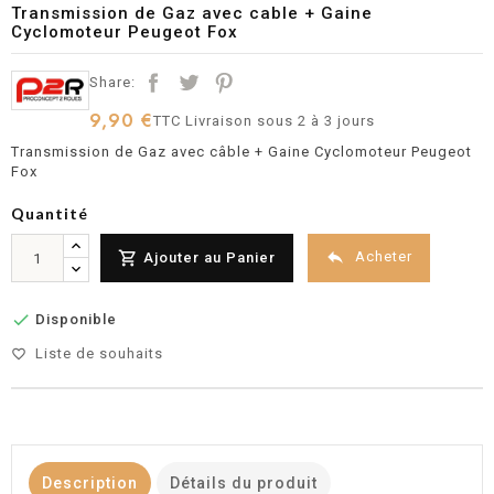
Transmission de Gaz avec cable + Gaine
Cyclomoteur Peugeot Fox
Share:
9,90 €
TTC
Livraison sous 2 à 3 jours
Transmission de Gaz avec câble + Gaine Cyclomoteur Peugeot
Fox
Quantité


Acheter
Ajouter au Panier

Disponible
Liste de souhaits
favorite_border
Description
Détails du produit