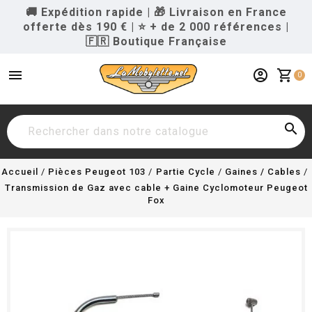
🚚 Expédition rapide
|
🎁 Livraison en France
offerte dès 190 €
|
⭐ + de 2 000 références
|
🇫🇷 Boutique Française
menu
account_circle
shopping_cart
0

Accueil
Pièces Peugeot 103
Partie Cycle
Gaines / Cables
Transmission de Gaz avec cable + Gaine Cyclomoteur Peugeot
Fox