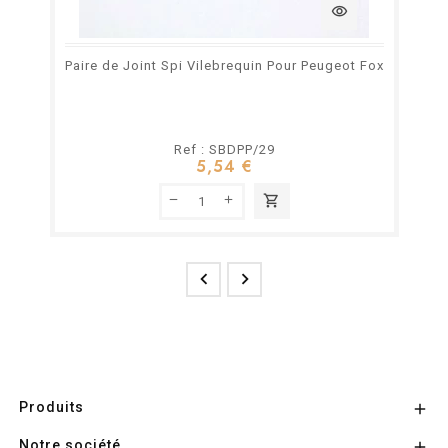
visibility
Paire de Joint Spi Vilebrequin Pour Peugeot Fox
Ref : SBDPP/29
5,54 €
shopping_cart


Produits

Notre société
