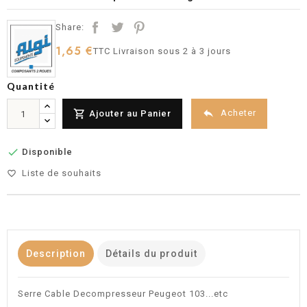
Share:
1,65 €
TTC
Livraison sous 2 à 3 jours
Quantité


Acheter
Ajouter au Panier

Disponible
Liste de souhaits
favorite_border
Description
Détails du produit
Serre Cable Decompresseur Peugeot 103...etc