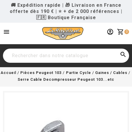
🚚 Expédition rapide
|
🎁 Livraison en France
offerte dès 190 €
|
⭐ + de 2 000 références
|
🇫🇷 Boutique Française
menu
account_circle
shopping_cart
0

Accueil
Pièces Peugeot 103
Partie Cycle
Gaines / Cables
Serre Cable Decompresseur Peugeot 103...etc