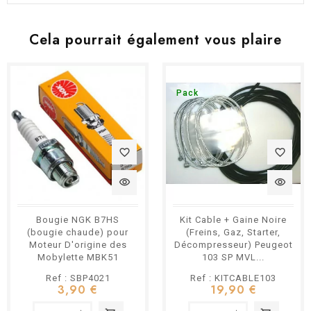
Cela pourrait également vous plaire
Pack
favorite_border
favorite_border
visibility
visibility
Bougie NGK B7HS
Kit Cable + Gaine Noire
(bougie chaude) pour
(Freins, Gaz, Starter,
Moteur D'origine des
Décompresseur) Peugeot
Mobylette MBK51
103 SP MVL...
Motobecane AV88
Ref : SBP4021
Ref : KITCABLE103
Peugeot 103...
3,90 €
19,90 €