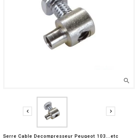
search


Serre Cable Decompresseur Peugeot 103...etc