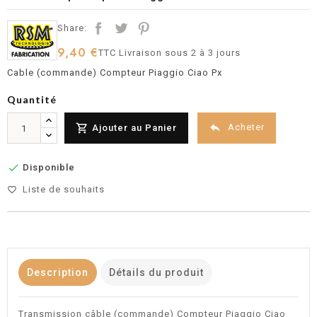
Share:
9,40 €
TTC
Livraison sous 2 à 3 jours
Cable (commande) Compteur Piaggio Ciao Px
Quantité


Acheter
Ajouter au Panier

Disponible
Liste de souhaits
favorite_border
Description
Détails du produit
Transmission câble (commande) Compteur Piaggio Ciao