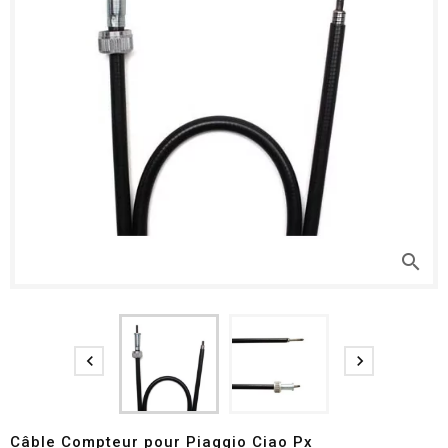
search


Câble Compteur pour Piaggio Ciao Px