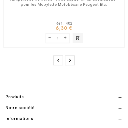
pour les Mobylette Motobécane Peugeot Etc.
Ref : 402
6,30 €
shopping_cart


Produits

Notre société

Informations
