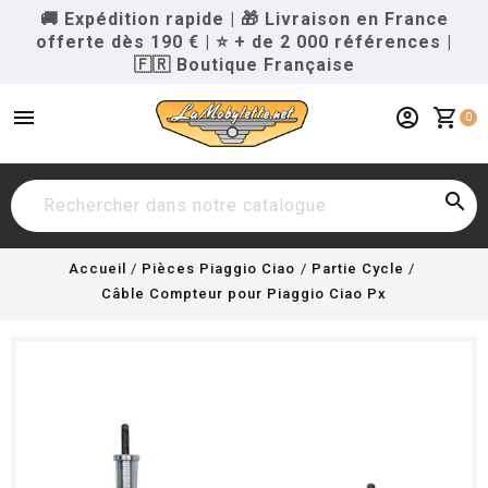
🚚 Expédition rapide
|
🎁 Livraison en France
offerte dès 190 €
|
⭐ + de 2 000 références
|
🇫🇷 Boutique Française
menu
account_circle
shopping_cart
0

Accueil
Pièces Piaggio Ciao
Partie Cycle
Câble Compteur pour Piaggio Ciao Px