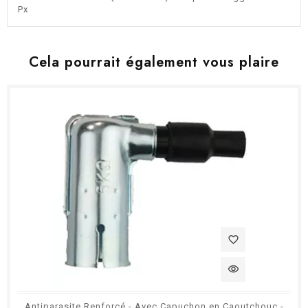
Px
Cela pourrait également vous plaire
favorite_border
visibility
Antiparasite Renforcé - Avec Capuchon en Caoutchouc -