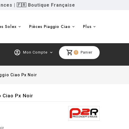
ences
|
🇫🇷 Boutique Française
es Solex
Pièces Piaggio Ciao
Plus
account_circle
shopping_cart
Mon Compte
expand_more
Panier
0
ggio Ciao Px Noir
 Ciao Px Noir
ir