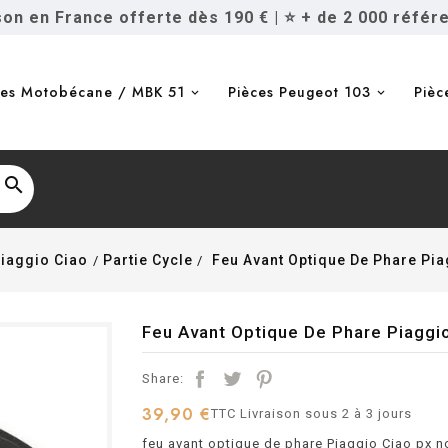
ison en France offerte dès 190 €
|
⭐ + de 2 000 référ
ces Motobécane / MBK 51
Pièces Peugeot 103
Pièc

Piaggio Ciao
Partie Cycle
Feu Avant Optique De Phare Pia
Feu Avant Optique De Phare Piaggio
Share:
39,90 €
TTC
Livraison sous 2 à 3 jours
feu avant optique de phare Piaggio Ciao px no