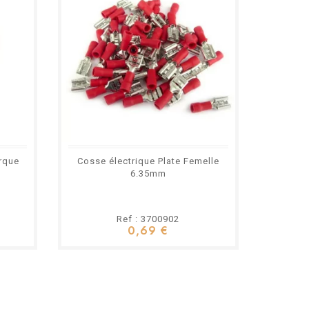
rque
Cosse électrique Plate Femelle
Bougie 
6.35mm
Ref : 3700902
0,69 €