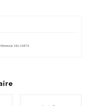
éférence
SBL54876
aire