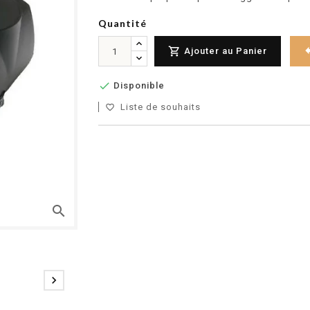
Quantité

Ajouter au Panier

Disponible
Liste de souhaits
favorite_border
search
