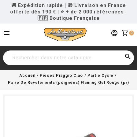
🚚 Expédition rapide
|
🎁 Livraison en France
offerte dès 190 €
|
⭐ + de 2 000 références
|
🇫🇷 Boutique Française
menu
account_circle
shopping_cart
0

Accueil
Pièces Piaggio Ciao
Partie Cycle
Paire De Revêtements (poignées) Flaming Gel Rouge (pr)