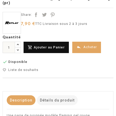
(pr)
Share:
7,90 €
TTC
Livraison sous 2 à 3 jours
Quantité


Acheter
Ajouter au Panier

Disponible
Liste de souhaits
favorite_border
Description
Détails du produit
Une paire de poignée modèle flaming gel rouge