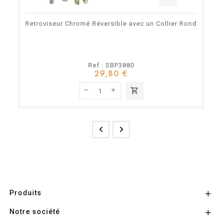
Retroviseur Chromé Réversible avec un Collier Rond
Ref : SBP3880
29,80 €
shopping_cart


Produits

Notre société
