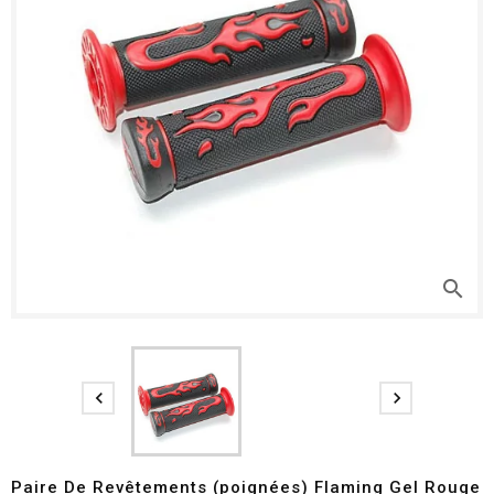
search


Paire De Revêtements (poignées) Flaming Gel Rouge