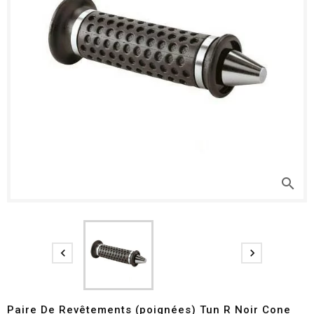
search


Paire De Revêtements (poignées) Tun R Noir Cone