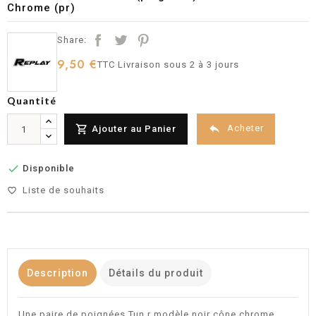
Chrome (pr)
Share:
9,50 €
TTC
Livraison sous 2 à 3 jours
Quantité


Acheter
Ajouter au Panier

Disponible
Liste de souhaits
favorite_border
Description
Détails du produit
Une paire de poignées Tun r modèle noir cône chrome