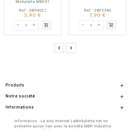
Mobylette MBK51
Motobecane AV88
Ref : SBP4021
Ref : SBF2546
Peugeot 103...
3,90 €
7,90 €
shopping_cart
shopping_cart


Produits

Notre société

Informations

Information : Le site Internet LaMobylette.net ne
présente aucun lien avec la société MBK Industrie