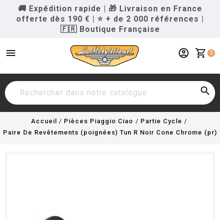
🚚 Expédition rapide
|
🎁 Livraison en France
offerte dès 190 €
|
⭐ + de 2 000 références
|
🇫🇷 Boutique Française
menu
account_circle
shopping_cart
0

Accueil
Pièces Piaggio Ciao
Partie Cycle
Paire De Revêtements (poignées) Tun R Noir Cone Chrome (pr)