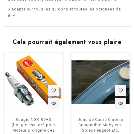
S'adapte sur tous les guidons et toutes les poignées de
gaz.
Cela pourrait également vous plaire
favorite_border
favorite_border
visibility
visibility
Bougie NGK B7HS
Jonc de Cadre Chromé
(bougie chaude) pour
Compatible Mobylette
Moteur D'origine des
Solex Peugeot Etc.