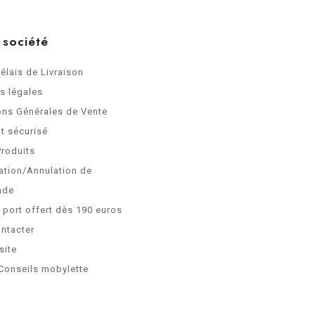
 société
Délais de Livraison
s légales
ons Générales de Vente
t sécurisé
Produits
ation/Annulation de
nde
e port offert dès 190 euros
ntacter
site
Conseils mobylette