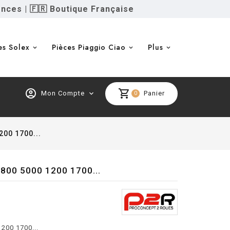
ences
|
🇫🇷 Boutique Française
es Solex
Pièces Piaggio Ciao
Plus
account_circle
shopping_cart
Mon Compte
expand_more
Panier
0
200 1700...
3800 5000 1200 1700...
200 1700...