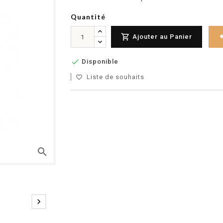
Quantité

Ajouter au Panier

Disponible
Liste de souhaits
favorite_border
search
