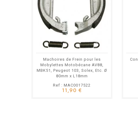
Machoires de Frein pour les
Con
Mobylettes Motobécane AV88,
MBK51, Peugeot 103, Solex, Etc. Ø
80mm x L18mm
Ref : MAC0017522
11,90 €