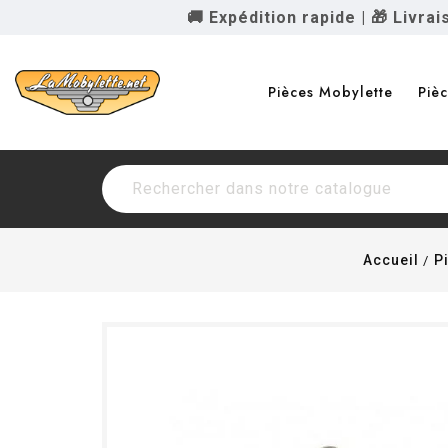
🚚 Expédition rapide
|
🎁 Livra
Pièces Mobylette
Piè
Accueil
P