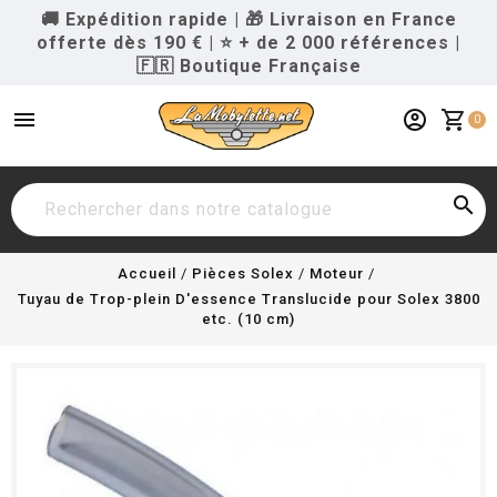
🚚 Expédition rapide
|
🎁 Livraison en France
offerte dès 190 €
|
⭐ + de 2 000 références
|
🇫🇷 Boutique Française
menu
account_circle
shopping_cart
0

Accueil
Pièces Solex
Moteur
Tuyau de Trop-plein D'essence Translucide pour Solex 3800
etc. (10 cm)