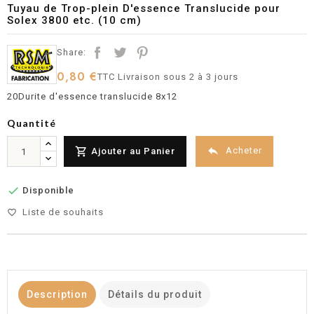
Tuyau de Trop-plein D'essence Translucide pour
Solex 3800 etc. (10 cm)
Share:
0,80 €
TTC
Livraison sous 2 à 3 jours
20Durite d'essence translucide 8x12
Quantité


Acheter
Ajouter au Panier

Disponible
Liste de souhaits
favorite_border
Description
Détails du produit