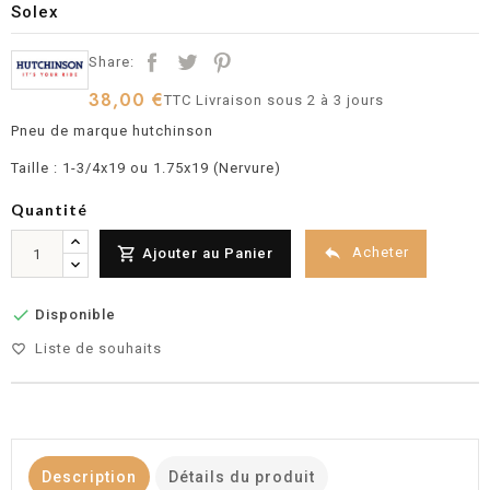
Solex
Share:
38,00 €
TTC
Livraison sous 2 à 3 jours
Pneu de marque hutchinson
Taille : 1-3/4x19 ou 1.75x19 (Nervure)
Quantité


Acheter
Ajouter au Panier

Disponible
Liste de souhaits
favorite_border
Description
Détails du produit