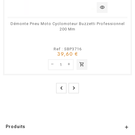
visibility
Démonte Pneu Moto Cyclomoteur Buzzetti Professionnel
200 Mm
Ref : SBP3716
39,60 €
shopping_cart


Produits
