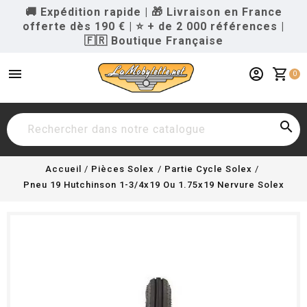
🚚 Expédition rapide
|
🎁 Livraison en France
offerte dès 190 €
|
⭐ + de 2 000 références
|
🇫🇷 Boutique Française
menu
account_circle
shopping_cart
0

Accueil
Pièces Solex
Partie Cycle Solex
Pneu 19 Hutchinson 1-3/4x19 Ou 1.75x19 Nervure Solex