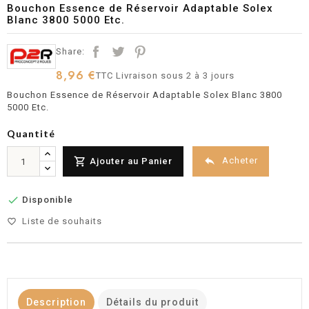
Bouchon Essence de Réservoir Adaptable Solex
Blanc 3800 5000 Etc.
Share:
8,96 €
TTC
Livraison sous 2 à 3 jours
Bouchon Essence de Réservoir Adaptable Solex Blanc 3800
5000 Etc.
Quantité


Acheter
Ajouter au Panier

Disponible
Liste de souhaits
favorite_border
Description
Détails du produit