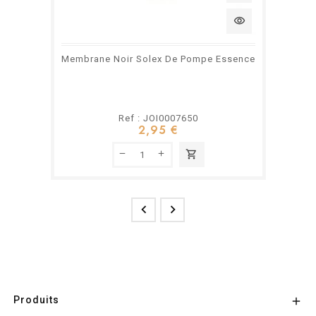
visibility
Membrane Noir Solex De Pompe Essence
Ref : JOI0007650
2,95 €
shopping_cart


Produits
