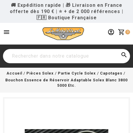
🚚 Expédition rapide
|
🎁 Livraison en France
offerte dès 190 €
|
⭐ + de 2 000 références
|
🇫🇷 Boutique Française
menu
account_circle
shopping_cart
0

Accueil
Pièces Solex
Partie Cycle Solex
Capotages
Bouchon Essence de Réservoir Adaptable Solex Blanc 3800
5000 Etc.