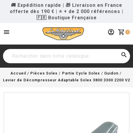
🚚 Expédition rapide
|
🎁 Livraison en France
offerte dès 190 €
|
⭐ + de 2 000 références
|
🇫🇷 Boutique Française
menu
account_circle
shopping_cart
0

Accueil
Pièces Solex
Partie Cycle Solex
Guidon
Levier de Décompresseur Adaptable Solex 3800 3300 2200 V2