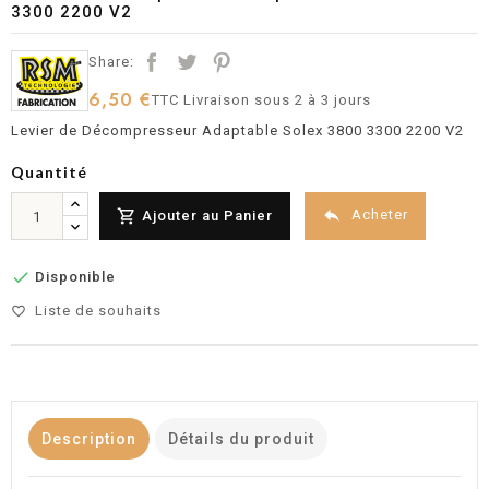
3300 2200 V2
Share:
6,50 €
TTC
Livraison sous 2 à 3 jours
Levier de Décompresseur Adaptable Solex 3800 3300 2200 V2
Quantité


Acheter
Ajouter au Panier

Disponible
Liste de souhaits
favorite_border
Description
Détails du produit