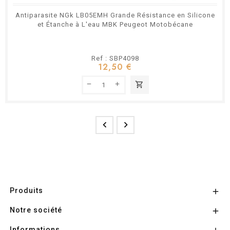
Antiparasite NGk LB05EMH Grande Résistance en Silicone
et Étanche à L'eau MBK Peugeot Motobécane
Ref : SBP4098
12,50 €
shopping_cart


Produits

Notre société

Informations