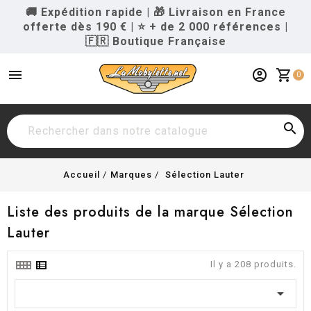
🚚 Expédition rapide
|
🎁 Livraison en France
offerte dès 190 €
|
⭐ + de 2 000 références
|
🇫🇷 Boutique Française
menu
account_circle
shopping_cart
0

Accueil
Marques
Sélection Lauter
Liste des produits de la marque Sélection
Lauter
Il y a 208 produits.
