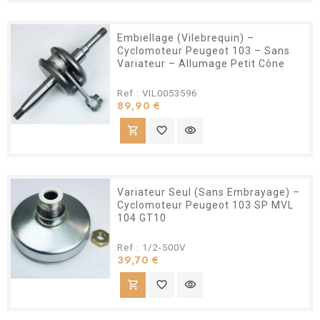
Embiellage (Vilebrequin) –
Cyclomoteur Peugeot 103 – Sans
Variateur – Allumage Petit Cône
Ref : VIL0053596
Prix
89,90 €
shopping_cart
favorite_border
visibility
Variateur Seul (Sans Embrayage) –
Cyclomoteur Peugeot 103 SP MVL
104 GT10
Ref : 1/2-500V
Prix
39,70 €
shopping_cart
favorite_border
visibility