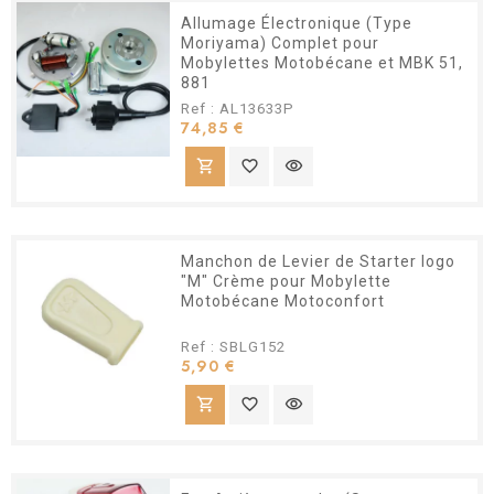
Allumage Électronique (Type
Moriyama) Complet pour
Mobylettes Motobécane et MBK 51,
881
Ref : AL13633P
Prix
74,85 €
shopping_cart
favorite_border
visibility
Manchon de Levier de Starter logo
"M" Crème pour Mobylette
Motobécane Motoconfort
Ref : SBLG152
Prix
5,90 €
shopping_cart
favorite_border
visibility