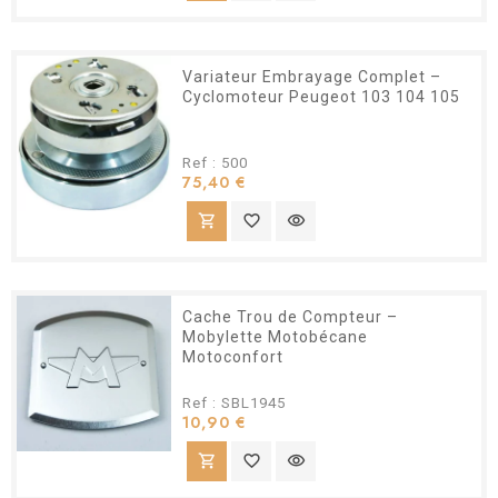
Variateur Embrayage Complet –
Cyclomoteur Peugeot 103 104 105
Ref : 500
Prix
75,40 €
shopping_cart
favorite_border
visibility
Cache Trou de Compteur –
Mobylette Motobécane
Motoconfort
Ref : SBL1945
Prix
10,90 €
shopping_cart
favorite_border
visibility