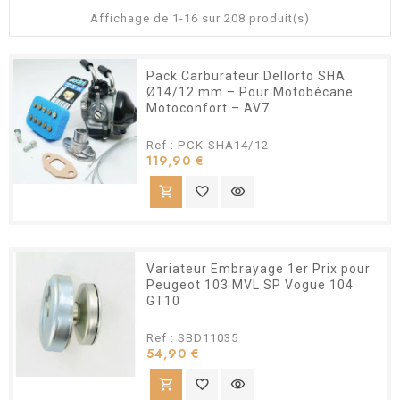
Affichage de 1-16 sur 208 produit(s)
Pack Carburateur Dellorto SHA
Ø14/12 mm – Pour Motobécane
Motoconfort – AV7
Ref : PCK-SHA14/12
Prix
119,90 €
shopping_cart
favorite_border
visibility
Variateur Embrayage 1er Prix pour
Peugeot 103 MVL SP Vogue 104
GT10
Ref : SBD11035
Prix
54,90 €
shopping_cart
favorite_border
visibility