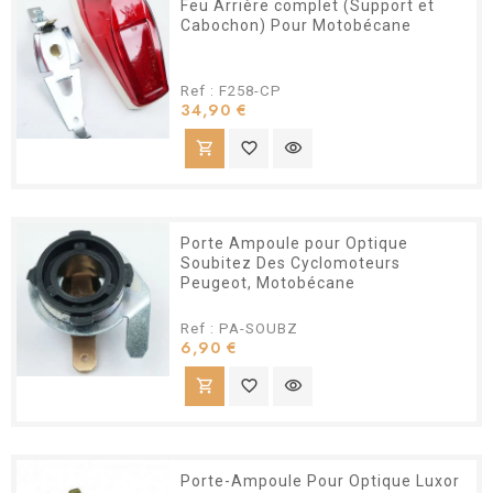
Feu Arrière complet (Support et
Cabochon) Pour Motobécane
Ref : F258-CP
Prix
34,90 €
shopping_cart
favorite_border
visibility
Porte Ampoule pour Optique
Soubitez Des Cyclomoteurs
Peugeot, Motobécane
Ref : PA-SOUBZ
Prix
6,90 €
shopping_cart
favorite_border
visibility
Porte-Ampoule Pour Optique Luxor