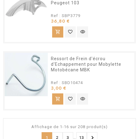
Peugeot 103
Ref : SBP3779
Prix
36,80 €
shopping_cart
favorite_border
visibility
Ressort de Frein d'écrou
d'Echappement pour Mobylette
Motobécane MBK
Ref : SBD10474
Prix
3,00 €
shopping_cart
favorite_border
visibility
Affichage de 1-16 sur 208 produit(s)

…
1
2
3
13