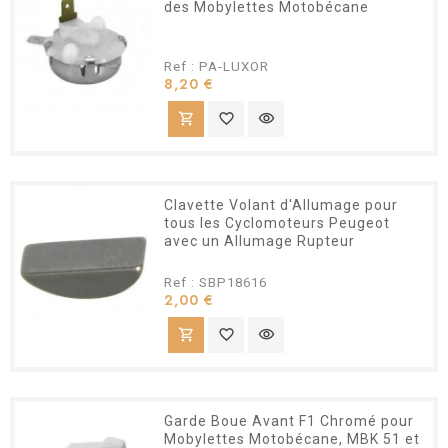
des Mobylettes Motobécane
Ref : PA-LUXOR
Prix
8,20 €
shopping_cart
favorite_border
visibility
Clavette Volant d'Allumage pour
tous les Cyclomoteurs Peugeot
avec un Allumage Rupteur
Ref : SBP18616
Prix
2,00 €
shopping_cart
favorite_border
visibility
Garde Boue Avant F1 Chromé pour
Mobylettes Motobécane, MBK 51 et