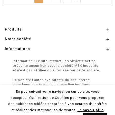
Produits

Notre société

Informations

Information : Le site Internet LaMobylette.net ne
présente aucun lien avec la société MBK Industrie
et n'est pas affiliée ou autorisée par cette société.
La Société Lauter, exploitante du site internet
www.lamobylette.net, n'a aucun lien juridique,
commercial ou capitalistique avec la société
En poursuivant votre navigation sur ce site, vous
SINBAR - Groupe Easybike - propriétaire des
acceptez l\'utilisation de Cookies pour vous proposer
marques SOLEX, VELOSOLEX, SOLEXINE et E-
SOLEX.
des publicités ciblées adaptées à vos centres d\'intérêts
et réaliser des statistiques de visites.
En savoir plus
© 2026 LaMobylette.Net - Réalisation :
ProduNet Informatique