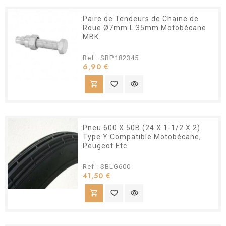
Paire de Tendeurs de Chaine de
Roue Ø7mm L 35mm Motobécane
MBK
Ref : SBP182345
Prix
6,90 €
shopping_cart
favorite_border
visibility
Pneu 600 X 50B (24 X 1-1/2 X 2)
Type Y Compatible Motobécane,
Peugeot Etc.
Ref : SBLG600
Prix
41,50 €
shopping_cart
favorite_border
visibility