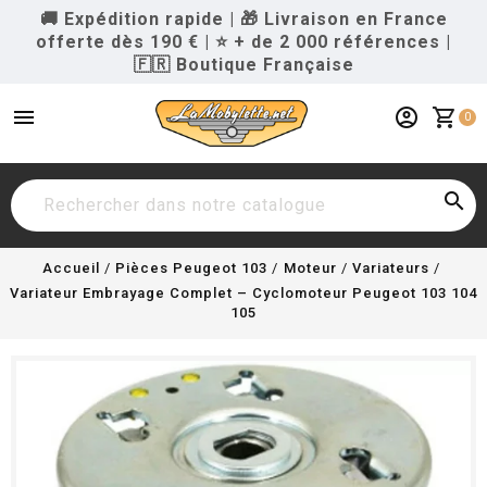
🚚 Expédition rapide
|
🎁 Livraison en France
offerte dès 190 €
|
⭐ + de 2 000 références
|
🇫🇷 Boutique Française
menu
account_circle
shopping_cart
0

Accueil
Pièces Peugeot 103
Moteur
Variateurs
Variateur Embrayage Complet – Cyclomoteur Peugeot 103 104
105