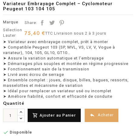
Variateur Embrayage Complet – Cyclomoteur
Peugeot 103 104 105
Marque
Share:
Sélection
75,40 €
TTC
Livraison sous 2 à 3 jours
Lauter
➤ Variateur avec embrayage complet, prêt à monter
➤ Compatible Peugeot 103 (SP, MVL, VS, LV, V, Vogue à
variateur), 104, 105, GL10, GT10…
➤ Assure la variation automatique et l’embrayage
➤ Démarrages plus souples et montée en régime progressive
➤ Fonctionnement sain de la transmission
➤ Livré avec écrou de serrage
➤ Ensemble complet : joues, disque, billes, bagues, ressorts,
masselottes et mécanisme de variation
➤ Idéal pour remplacer un variateur usé ou incomplet
➤ Améliore fiabilité, confort et efficacité de conduite
Quantité


Acheter
Ajouter au Panier

Disponible