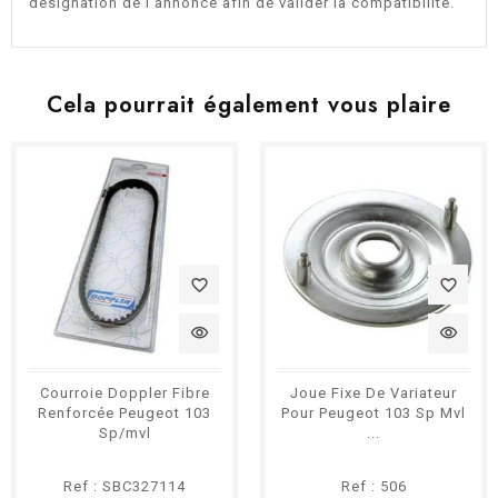
désignation de l’annonce afin de valider la compatibilité.
Cela pourrait également vous plaire
favorite_border
favorite_border
visibility
visibility
Courroie Doppler Fibre
Joue Fixe De Variateur
Renforcée Peugeot 103
Pour Peugeot 103 Sp Mvl
Sp/mvl
...
Ref : SBC327114
Ref : 506