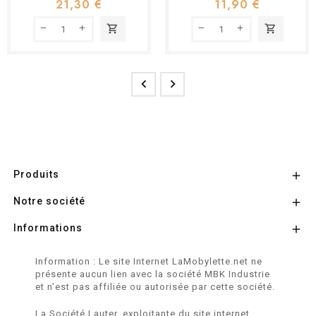
21,30 €
11,90 €
shopping_cart
shopping_cart


Produits

Notre société

Informations

Information : Le site Internet LaMobylette.net ne
présente aucun lien avec la société MBK Industrie
et n'est pas affiliée ou autorisée par cette société.
La Société Lauter, exploitante du site internet