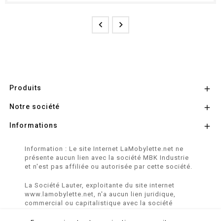


Produits

Notre société

Informations

Information : Le site Internet LaMobylette.net ne
présente aucun lien avec la société MBK Industrie
et n'est pas affiliée ou autorisée par cette société.
La Société Lauter, exploitante du site internet
www.lamobylette.net, n'a aucun lien juridique,
commercial ou capitalistique avec la société
SINBAR - Groupe Easybike - propriétaire des
marques SOLEX, VELOSOLEX, SOLEXINE et E-