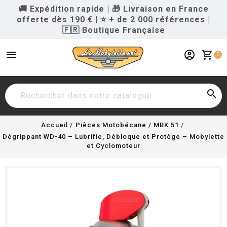
🚚 Expédition rapide
|
🎁 Livraison en France
offerte dès 190 €
|
⭐ + de 2 000 références
|
🇫🇷 Boutique Française
menu
account_circle
shopping_cart
0

Accueil
Pièces Motobécane / MBK 51
Dégrippant WD-40 – Lubrifie, Débloque et Protège – Mobylette
et Cyclomoteur