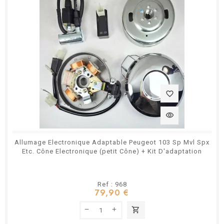
favorite_border
visibility
Allumage Electronique Adaptable Peugeot 103 Sp Mvl Spx
Etc. Cône Electronique (petit Cône) + Kit D'adaptation
Ref : 968
79,90 €
shopping_cart