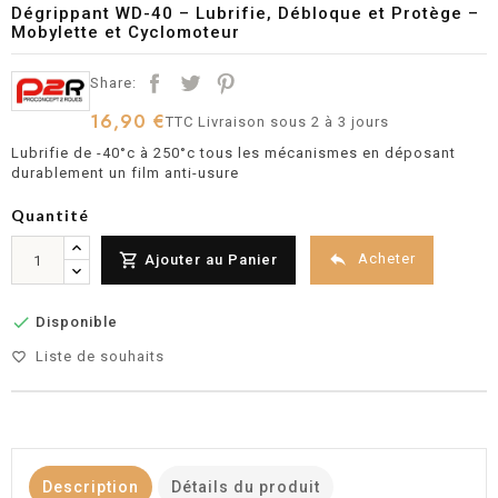
Dégrippant WD-40 – Lubrifie, Débloque et Protège –
Mobylette et Cyclomoteur
Share:
16,90 €
TTC
Livraison sous 2 à 3 jours
Lubrifie de -40°c à 250°c tous les mécanismes en déposant
durablement un film anti-usure
Quantité


Acheter
Ajouter au Panier

Disponible
Liste de souhaits
favorite_border
Description
Détails du produit