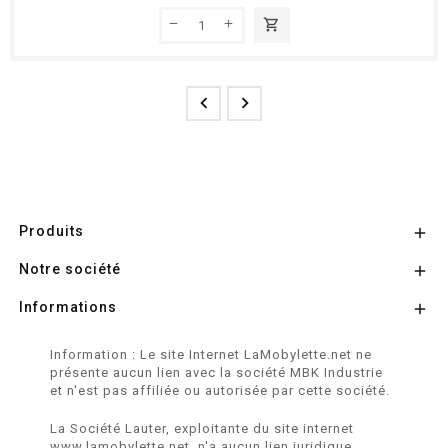
shopping_cart


Produits

Notre société

Informations

Information : Le site Internet LaMobylette.net ne
présente aucun lien avec la société MBK Industrie
et n'est pas affiliée ou autorisée par cette société.
La Société Lauter, exploitante du site internet
www.lamobylette.net, n'a aucun lien juridique,