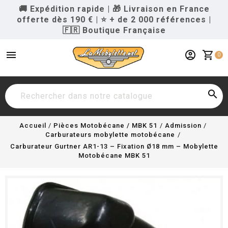
🚚 Expédition rapide
|
🎁 Livraison en France
offerte dès 190 €
|
⭐ + de 2 000 références
|
🇫🇷 Boutique Française
menu
account_circle
shopping_cart
0

Accueil
Pièces Motobécane / MBK 51
Admission
Carburateurs mobylette motobécane
Carburateur Gurtner AR1-13 – Fixation Ø18 mm – Mobylette
Motobécane MBK 51