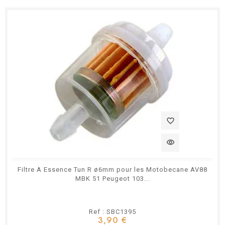
favorite_border
visibility
Filtre A Essence Tun R ø6mm pour les Motobecane AV88
MBK 51 Peugeot 103...
Ref : SBC1395
3,90 €