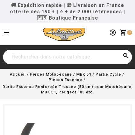
🚚 Expédition rapide
|
🎁 Livraison en France
offerte dès 190 €
|
⭐ + de 2 000 références
|
🇫🇷 Boutique Française
menu
account_circle
shopping_cart
0

Accueil
Pièces Motobécane / MBK 51
Partie Cycle
Pièces Essence
Durite Essence Renforcée Tressée (50 cm) pour Motobécane,
MBK 51, Peugeot 103 etc.