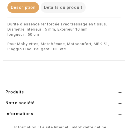
Description
Détails du produit
Durite d'essence renforcée avec tressage en tissus.
Diamètre intérieur : 5 mm, Extérieur 10 mm
longueur : 50 cm
Pour Mobylettes, Motobécane, Motoconfort, MBK 51,
Piaggio Ciao, Peugeot 103, etc.
Produits

Notre société

Informations

Information : Le site Internet LaMobylette.net ne