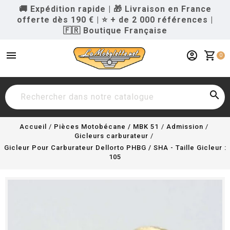
🚚 Expédition rapide
|
🎁 Livraison en France
offerte dès 190 €
|
⭐ + de 2 000 références
|
🇫🇷 Boutique Française
menu
account_circle
shopping_cart
0

Accueil
Pièces Motobécane / MBK 51
Admission
Gicleurs carburateur
Gicleur Pour Carburateur Dellorto PHBG / SHA - Taille Gicleur :
105