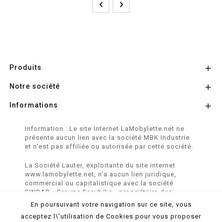


Produits

Notre société

Informations

Information : Le site Internet LaMobylette.net ne
présente aucun lien avec la société MBK Industrie
et n'est pas affiliée ou autorisée par cette société.
La Société Lauter, exploitante du site internet
www.lamobylette.net, n'a aucun lien juridique,
commercial ou capitalistique avec la société
SINBAR - Groupe Easybike - propriétaire des
marques SOLEX, VELOSOLEX, SOLEXINE et E-
En poursuivant votre navigation sur ce site, vous
SOLEX.
acceptez l\'utilisation de Cookies pour vous proposer