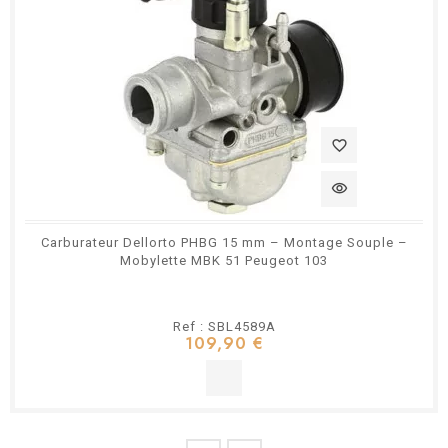
favorite_border
visibility
Carburateur Dellorto PHBG 15 mm – Montage Souple –
Mobylette MBK 51 Peugeot 103
Ref : SBL4589A
109,90 €