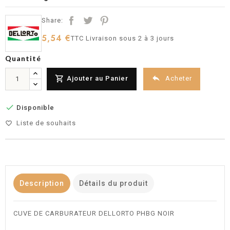
Share:
5,54 €
TTC
Livraison sous 2 à 3 jours
Quantité


Acheter
Ajouter au Panier

Disponible
Liste de souhaits
favorite_border
Description
Détails du produit
CUVE DE CARBURATEUR DELLORTO PHBG NOIR