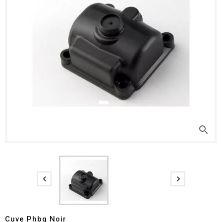
search


Cuve Phbg Noir