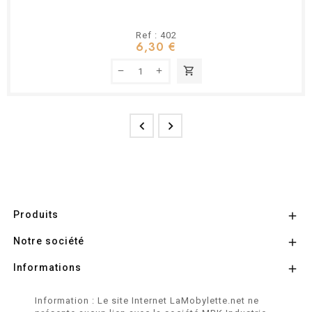
Ref : 402
6,30 €
shopping_cart


Produits

Notre société

Informations

Information : Le site Internet LaMobylette.net ne