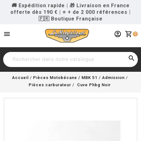
🚚 Expédition rapide
|
🎁 Livraison en France
offerte dès 190 €
|
⭐ + de 2 000 références
|
🇫🇷 Boutique Française
menu
account_circle
shopping_cart
0

Accueil
Pièces Motobécane / MBK 51
Admission
Pièces carburateur
Cuve Phbg Noir