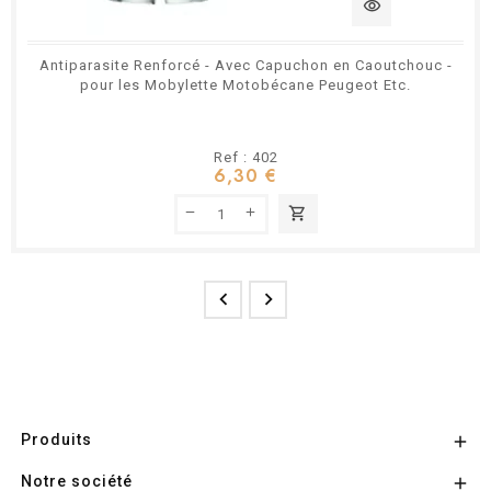
visibility
Antiparasite Renforcé - Avec Capuchon en Caoutchouc -
pour les Mobylette Motobécane Peugeot Etc.
Ref : 402
6,30 €
shopping_cart


Produits

Notre société
