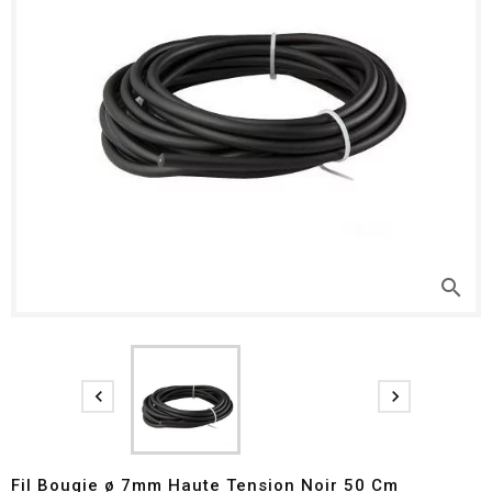
search


Fil Bougie ø 7mm Haute Tension Noir 50 Cm