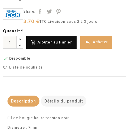
Share:
3,70 €
TTC
Livraison sous 2 à 3 jours
Quantité


Acheter
Ajouter au Panier

Disponible
Liste de souhaits
favorite_border
Description
Détails du produit
Fil de bougie haute tension noir.
Diametre : 7mm