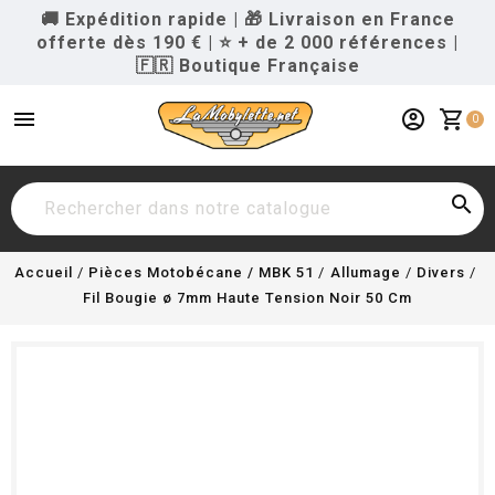
🚚 Expédition rapide
|
🎁 Livraison en France
offerte dès 190 €
|
⭐ + de 2 000 références
|
🇫🇷 Boutique Française
menu
account_circle
shopping_cart
0

Accueil
Pièces Motobécane / MBK 51
Allumage
Divers
Fil Bougie ø 7mm Haute Tension Noir 50 Cm