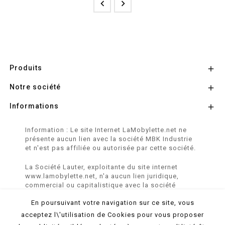


Produits

Notre société

Informations

Information : Le site Internet LaMobylette.net ne
présente aucun lien avec la société MBK Industrie
et n'est pas affiliée ou autorisée par cette société.
La Société Lauter, exploitante du site internet
www.lamobylette.net, n'a aucun lien juridique,
commercial ou capitalistique avec la société
SINBAR - Groupe Easybike - propriétaire des
En poursuivant votre navigation sur ce site, vous
marques SOLEX, VELOSOLEX, SOLEXINE et E-
SOLEX.
acceptez l\'utilisation de Cookies pour vous proposer