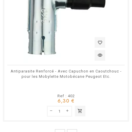
favorite_border
visibility
Antiparasite Renforcé - Avec Capuchon en Caoutchouc -
pour les Mobylette Motobécane Peugeot Etc.
Ref : 402
6,30 €
shopping_cart