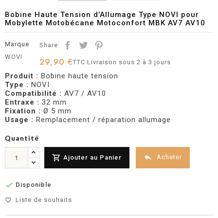
Bobine Haute Tension d’Allumage Type NOVI pour
Mobylette Motobécane Motoconfort MBK AV7 AV10
Marque
Share:
WOVI
29,90 €
TTC
Livraison sous 2 à 3 jours
Produit :
Bobine haute tension
Type :
NOVI
Compatibilité :
AV7 / AV10
Entraxe :
32 mm
Fixation :
Ø 5 mm
Usage :
Remplacement / réparation allumage
Quantité


Acheter
Ajouter au Panier

Disponible
Liste de souhaits
favorite_border