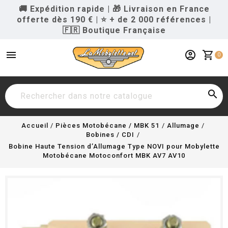
🚚 Expédition rapide
|
🎁 Livraison en France
offerte dès 190 €
|
⭐ + de 2 000 références
|
🇫🇷 Boutique Française
menu
account_circle
shopping_cart
0

Accueil
Pièces Motobécane / MBK 51
Allumage
Bobines / CDI
Bobine Haute Tension d’Allumage Type NOVI pour Mobylette
Motobécane Motoconfort MBK AV7 AV10